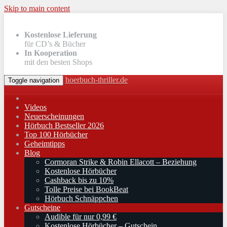
Skip to main content
Kostenlose Lieferung
für CD’s & Bücher
In Kooperation
mit den besten Shops
hoerbuch-thriller.de
Toggle navigation
Videos
Neuerscheinungen
Hörbuch Bestseller 2026
Top 100 Hörbücher
Geheimtipps
Blog
Cormoran Strike & Robin Ellacott – Beziehung
Kostenlose Hörbücher
Cashback bis zu 10%
Tolle Preise bei BookBeat
Hörbuch Schnäppchen
Gutscheine
Audible für nur 0,99 €
Kostenlose Hörbücher – Gutschein