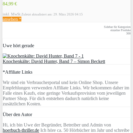
84,99 €
inkl. MwSt.
Zuletzt aktualisiert am: 29. März 2026 04:15
ansehen *
Sidebar für Kategorien
einzelne Produke
300
Uwe hört gerade
Knochenkälte: David Hunter, Band 7 – Simon Beckett
*Affiliate Links
Wir sind ein Verbraucherportal und kein Online Shop. Unsere
Empfehlungen verwenden Affiliate Links. Wir bekommen daher im
Falle eines Kaufs, eine geringe Verkaufsprovision vom jeweiligen
Partner Shop. Für dich entstehen dadurch natürlich keine
zusätzlichen Kosten.
Über den Autor
Hi, ich bin Uwe der Begründer, Betreiber und Admin von
hoerbuch-thriller.de
Ich höre ca. 50 Hörbücher im Jahr und schreibe