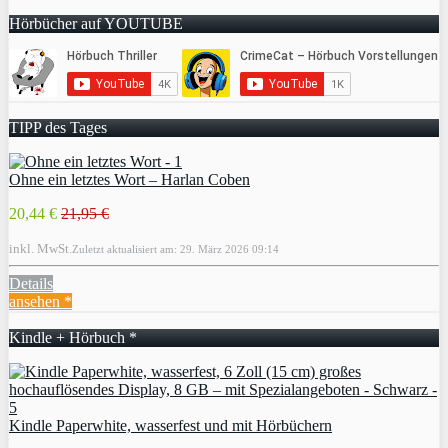
Hörbücher auf YOUTUBE
TIPP des Tages
Ohne ein letztes Wort – Harlan Coben
20,44 €
21,95 €
inkl. MwSt.
Zuletzt aktualisiert am: 29. März 2026 09:14
Details
ansehen *
Kindle + Hörbuch *
Kindle Paperwhite, wasserfest und mit Hörbüchern