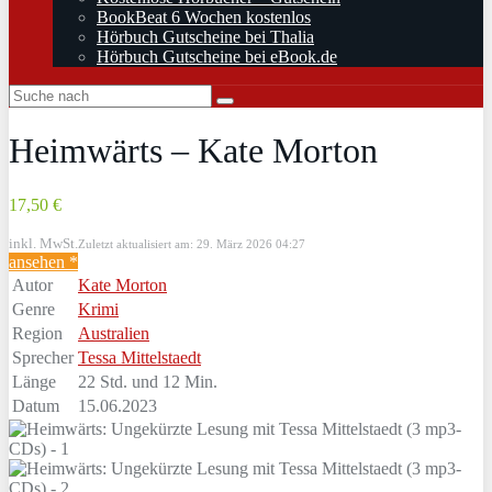
BookBeat 6 Wochen kostenlos
Hörbuch Gutscheine bei Thalia
Hörbuch Gutscheine bei eBook.de
Heimwärts – Kate Morton
17,50 €
inkl. MwSt.
Zuletzt aktualisiert am: 29. März 2026 04:27
ansehen *
Autor
Kate Morton
Genre
Krimi
Region
Australien
Sprecher
Tessa Mittelstaedt
Länge
22 Std. und 12 Min.
Datum
15.06.2023