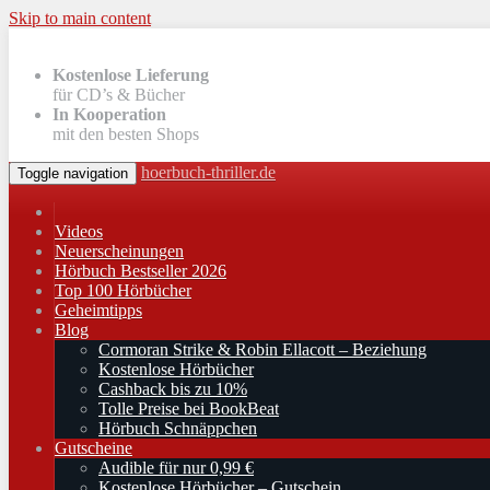
Skip to main content
Kostenlose Lieferung
für CD’s & Bücher
In Kooperation
mit den besten Shops
hoerbuch-thriller.de
Toggle navigation
Videos
Neuerscheinungen
Hörbuch Bestseller 2026
Top 100 Hörbücher
Geheimtipps
Blog
Cormoran Strike & Robin Ellacott – Beziehung
Kostenlose Hörbücher
Cashback bis zu 10%
Tolle Preise bei BookBeat
Hörbuch Schnäppchen
Gutscheine
Audible für nur 0,99 €
Kostenlose Hörbücher – Gutschein