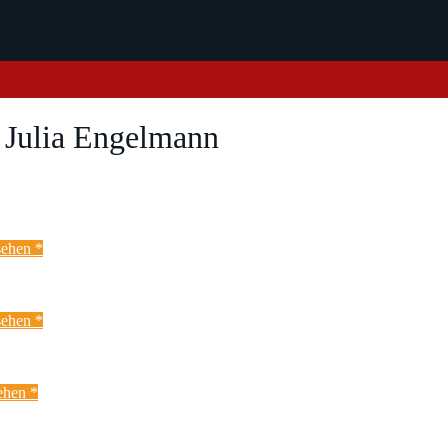
– Julia Engelmann
ehen *
ehen *
ehen *