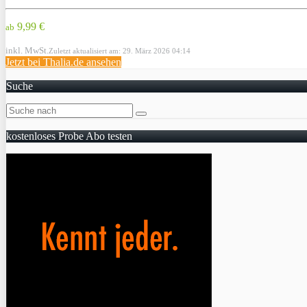
9,99 €
ab
inkl. MwSt.
Zuletzt aktualisiert am: 29. März 2026 04:14
Jetzt bei Thalia.de ansehen
Suche
kostenloses Probe Abo testen