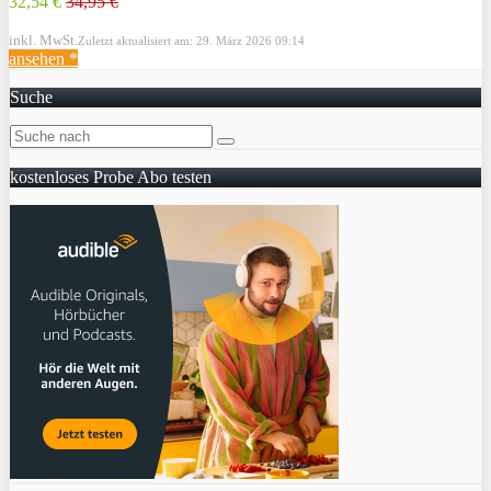
32,54 €
34,95 €
inkl. MwSt.
Zuletzt aktualisiert am: 29. März 2026 09:14
ansehen *
Suche
kostenloses Probe Abo testen