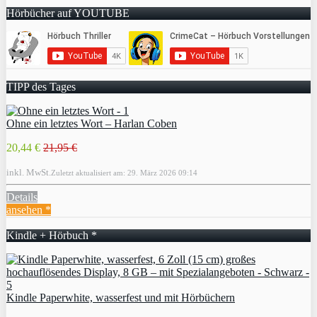
Hörbücher auf YOUTUBE
TIPP des Tages
Ohne ein letztes Wort – Harlan Coben
20,44 €
21,95 €
inkl. MwSt.
Zuletzt aktualisiert am: 29. März 2026 09:14
Details
ansehen *
Kindle + Hörbuch *
Kindle Paperwhite, wasserfest und mit Hörbüchern