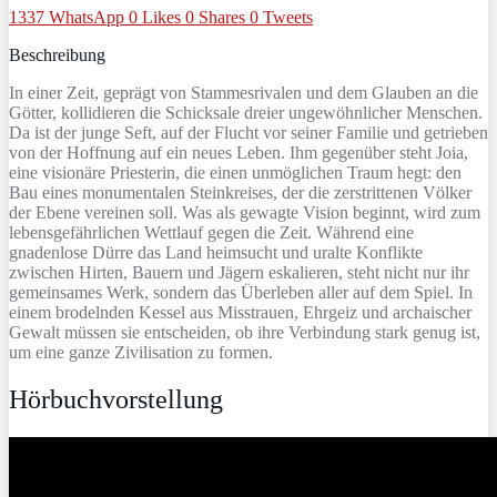
1337
WhatsApp
0
Likes
0
Shares
0
Tweets
Beschreibung
In einer Zeit, geprägt von Stammesrivalen und dem Glauben an die
Götter, kollidieren die Schicksale dreier ungewöhnlicher Menschen.
Da ist der junge Seft, auf der Flucht vor seiner Familie und getrieben
von der Hoffnung auf ein neues Leben. Ihm gegenüber steht Joia,
eine visionäre Priesterin, die einen unmöglichen Traum hegt: den
Bau eines monumentalen Steinkreises, der die zerstrittenen Völker
der Ebene vereinen soll. Was als gewagte Vision beginnt, wird zum
lebensgefährlichen Wettlauf gegen die Zeit. Während eine
gnadenlose Dürre das Land heimsucht und uralte Konflikte
zwischen Hirten, Bauern und Jägern eskalieren, steht nicht nur ihr
gemeinsames Werk, sondern das Überleben aller auf dem Spiel. In
einem brodelnden Kessel aus Misstrauen, Ehrgeiz und archaischer
Gewalt müssen sie entscheiden, ob ihre Verbindung stark genug ist,
um eine ganze Zivilisation zu formen.
Hörbuchvorstellung