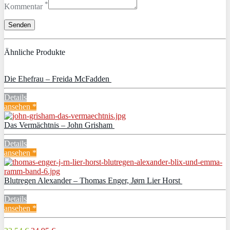
*
Kommentar
Ähnliche Produkte
Die Ehefrau – Freida McFadden
Details
ansehen *
Das Vermächtnis – John Grisham
Details
ansehen *
Blutregen Alexander – Thomas Enger, Jørn Lier Horst
Details
ansehen *