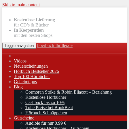
Skip to main content
Kostenlose Lieferung
für CD’s & Bücher
In Kooperation
mit den besten Shops
hoerbuch-thriller.de
Toggle navigation
Videos
Neuerscheinungen
Hörbuch Bestseller 2026
Top 100 Hörbücher
Geheimtipps
Blog
Cormoran Strike & Robin Ellacott – Beziehung
Kostenlose Hörbücher
Cashback bis zu 10%
Tolle Preise bei BookBeat
Hörbuch Schnäppchen
Gutscheine
Audible für nur 0,99 €
Kostenlose Hörbücher – Gutschein