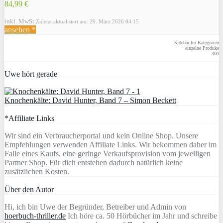
84,99 €
inkl. MwSt.
Zuletzt aktualisiert am: 29. März 2026 04:15
ansehen *
Sidebar für Kategorien
einzelne Produke
300
Uwe hört gerade
Knochenkälte: David Hunter, Band 7 – Simon Beckett
*Affiliate Links
Wir sind ein Verbraucherportal und kein Online Shop. Unsere
Empfehlungen verwenden Affiliate Links. Wir bekommen daher im
Falle eines Kaufs, eine geringe Verkaufsprovision vom jeweiligen
Partner Shop. Für dich entstehen dadurch natürlich keine
zusätzlichen Kosten.
Über den Autor
Hi, ich bin Uwe der Begründer, Betreiber und Admin von
hoerbuch-thriller.de
Ich höre ca. 50 Hörbücher im Jahr und schreibe