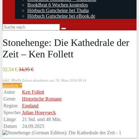
BookBeat 6 Wochen kostenlos
Hörbuch Gutscheine bei Thalia
Hörbuch Gutscheine bei eBook.de
Stonehenge: Die Kathedrale der
Zeit – Ken Follett
32,54 €
34,95 €
inkl. MwSt.
Zuletzt aktualisiert am: 29. März 2026 09:14
ansehen *
Autor
Ken Follett
Genre
Historische Romane
Region
England
Sprecher
Julian Horeyseck
Länge
21 Std. und 48 Min.
Datum
24.09.2025