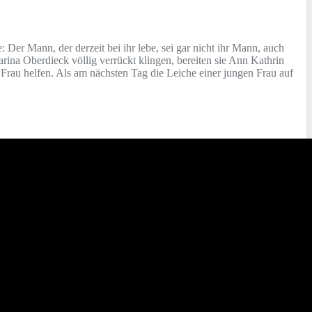
 Der Mann, der derzeit bei ihr lebe, sei gar nicht ihr Mann, auch
rina Oberdieck völlig verrückt klingen, bereiten sie Ann Kathrin
 Frau helfen. Als am nächsten Tag die Leiche einer jungen Frau auf