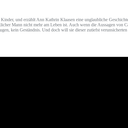
 Kinder, und erzählt Ann Kathrin Klaasen eine unglaubliche Geschichte:
irklicher Mann nicht mehr am Leben ist. Auch wenn die Aussagen von Ca
gen, kein Geständnis. Und doch will sie dieser zutiefst verunsicherten