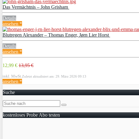
Das Vermächtnis – John Grisham
Details
ansehen *
Blutregen Alexander – Thomas Enger, Jørn Lier Horst
Details
ansehen *
12,99 €
13,95 €
inkl. MwSt.
Zuletzt aktualisiert am: 29. März 2026 09:13
ansehen *
Suche
kostenloses Probe Abo testen