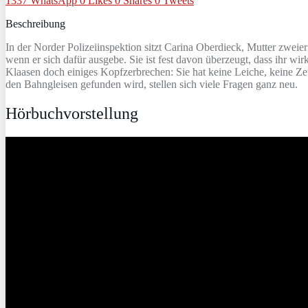
1337
WhatsApp
0
Likes
0
Shares
0
Tweets
Beschreibung
In der Norder Polizeiinspektion sitzt Carina Oberdieck, Mutter zweier
wenn er sich dafür ausgebe. Sie ist fest davon überzeugt, dass ihr w
Klaasen doch einiges Kopfzerbrechen: Sie hat keine Leiche, keine Zeu
den Bahngleisen gefunden wird, stellen sich viele Fragen ganz neu.
Hörbuchvorstellung