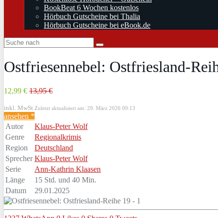
BookBeat 6 Wochen kostenlos
Hörbuch Gutscheine bei Thalia
Hörbuch Gutscheine bei eBook.de
Ostfriesennebel: Ostfriesland-Rei
12,99 €
13,95 €
inkl. MwSt.
Zuletzt aktualisiert am: 29. März 2026 09:13
ansehen *
Autor
Klaus-Peter Wolf
Genre
Regionalkrimis
Region
Deutschland
Sprecher
Klaus-Peter Wolf
Serie
Ann-Kathrin Klaasen
Länge
15 Std. und 40 Min.
Datum
29.01.2025