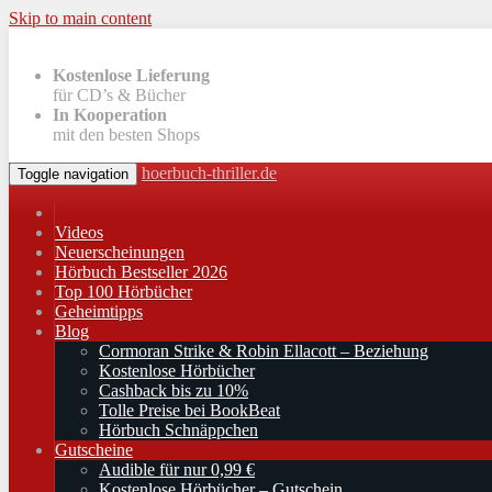
Skip to main content
Kostenlose Lieferung
für CD’s & Bücher
In Kooperation
mit den besten Shops
hoerbuch-thriller.de
Toggle navigation
Videos
Neuerscheinungen
Hörbuch Bestseller 2026
Top 100 Hörbücher
Geheimtipps
Blog
Cormoran Strike & Robin Ellacott – Beziehung
Kostenlose Hörbücher
Cashback bis zu 10%
Tolle Preise bei BookBeat
Hörbuch Schnäppchen
Gutscheine
Audible für nur 0,99 €
Kostenlose Hörbücher – Gutschein