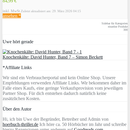
84,99 €
inkl. MwSt.
Zuletzt aktualisiert am: 29. März 2026 04:15
ansehen *
Sidebar für Kategorien
einzelne Produke
300
Uwe hört gerade
Knochenkälte: David Hunter, Band 7 – Simon Beckett
*Affiliate Links
Wir sind ein Verbraucherportal und kein Online Shop. Unsere
Empfehlungen verwenden Affiliate Links. Wir bekommen daher im
Falle eines Kaufs, eine geringe Verkaufsprovision vom jeweiligen
Partner Shop. Für dich entstehen dadurch natürlich keine
zusätzlichen Kosten.
Über den Autor
Hi, ich bin Uwe der Begründer, Betreiber und Admin von
hoerbuch-thriller.de
Ich höre ca. 50 Hörbücher im Jahr und schreibe
hierzu Rezensionen unter anderem auf
Goodreads.com
,