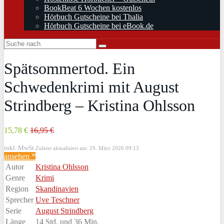
BookBeat 6 Wochen kostenlos
Hörbuch Gutscheine bei Thalia
Hörbuch Gutscheine bei eBook.de
Spätsommertod. Ein
Schwedenkrimi mit August
Strindberg – Kristina Ohlsson
15,78 €
16,95 €
inkl. MwSt.
Zuletzt aktualisiert am: 29. März 2026 09:13
ansehen *
Autor
Kristina Ohlsson
Genre
Krimi
Region
Skandinavien
Sprecher
Uve Teschner
Serie
August Strindberg
Länge
14 Std. und 36 Min.