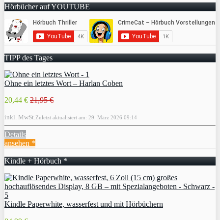
Hörbücher auf YOUTUBE
TIPP des Tages
Ohne ein letztes Wort – Harlan Coben
20,44 €
21,95 €
inkl. MwSt.
Zuletzt aktualisiert am: 29. März 2026 09:14
Details
ansehen *
Kindle + Hörbuch *
Kindle Paperwhite, wasserfest und mit Hörbüchern