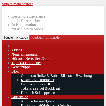
Skip to main content
Kostenlose Lieferung
für CD’s & Bücher
In Kooperation
mit den besten Shops
hoerbuch-thriller.de
Toggle navigation
Videos
Neuerscheinungen
Hörbuch Bestseller 2026
Top 100 Hörbücher
Geheimtipps
Blog
Cormoran Strike & Robin Ellacott – Beziehung
Kostenlose Hörbücher
Cashback bis zu 10%
Tolle Preise bei BookBeat
Hörbuch Schnäppchen
Gutscheine
Audible für nur 0,99 €
Kostenlose Hörbücher – Gutschein