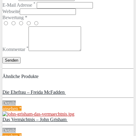
*
E-Mail Adresse
Webseite
Bewertung *
*
Kommentar
Ähnliche Produkte
Die Ehefrau – Freida McFadden
Details
ansehen *
Das Vermächtnis – John Grisham
Details
ansehen *