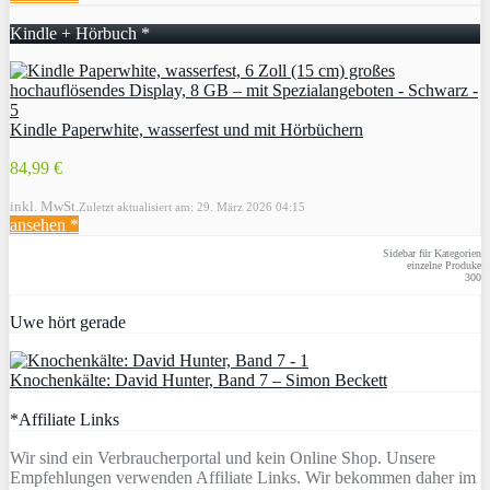
Kindle + Hörbuch *
Kindle Paperwhite, wasserfest und mit Hörbüchern
84,99 €
inkl. MwSt.
Zuletzt aktualisiert am: 29. März 2026 04:15
ansehen *
Sidebar für Kategorien
einzelne Produke
300
Uwe hört gerade
Knochenkälte: David Hunter, Band 7 – Simon Beckett
*Affiliate Links
Wir sind ein Verbraucherportal und kein Online Shop. Unsere
Empfehlungen verwenden Affiliate Links. Wir bekommen daher im