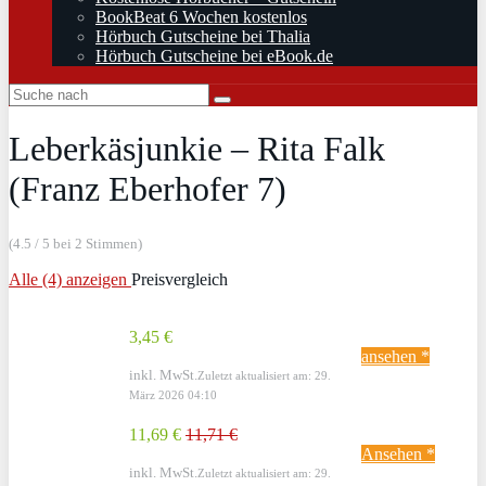
BookBeat 6 Wochen kostenlos
Hörbuch Gutscheine bei Thalia
Hörbuch Gutscheine bei eBook.de
Leberkäsjunkie – Rita Falk
(Franz Eberhofer 7)
(4.5 / 5 bei 2 Stimmen)
Alle (4) anzeigen
Preisvergleich
3,45 €
ansehen *
inkl. MwSt.
Zuletzt aktualisiert am: 29.
März 2026 04:10
11,69 €
11,71 €
Ansehen *
inkl. MwSt.
Zuletzt aktualisiert am: 29.