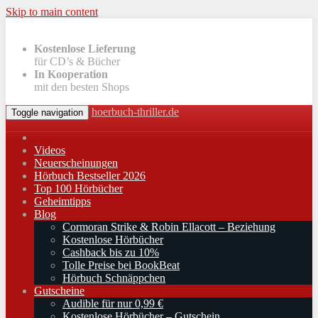
Skip to main content
Kostenlose Lieferung
für CD’s & Bücher
In Kooperation
mit den besten Shops
hoerbuch-thriller.de
Toggle navigation
Videos
Neuerscheinungen
Hörbuch Bestseller 2026
Top 100 Hörbücher
Geheimtipps
Blog
Cormoran Strike & Robin Ellacott – Beziehung
Kostenlose Hörbücher
Cashback bis zu 10%
Tolle Preise bei BookBeat
Hörbuch Schnäppchen
Gutscheine
Audible für nur 0,99 €
Kostenlose Hörbücher – Gutschein