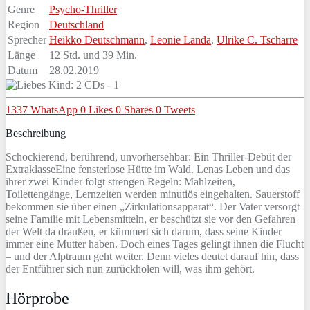
Genre
Psycho-Thriller
Region
Deutschland
Sprecher
Heikko Deutschmann
,
Leonie Landa
,
Ulrike C. Tscharre
Länge
12 Std. und 39 Min.
Datum
28.02.2019
1337
WhatsApp
0
Likes
0
Shares
0
Tweets
Beschreibung
Schockierend, berührend, unvorhersehbar: Ein Thriller-Debüt der
ExtraklasseEine fensterlose Hütte im Wald. Lenas Leben und das
ihrer zwei Kinder folgt strengen Regeln: Mahlzeiten,
Toilettengänge, Lernzeiten werden minutiös eingehalten. Sauerstoff
bekommen sie über einen „Zirkulationsapparat“. Der Vater versorgt
seine Familie mit Lebensmitteln, er beschützt sie vor den Gefahren
der Welt da draußen, er kümmert sich darum, dass seine Kinder
immer eine Mutter haben. Doch eines Tages gelingt ihnen die Flucht
– und der Alptraum geht weiter. Denn vieles deutet darauf hin, dass
der Entführer sich nun zurückholen will, was ihm gehört.
Hörprobe