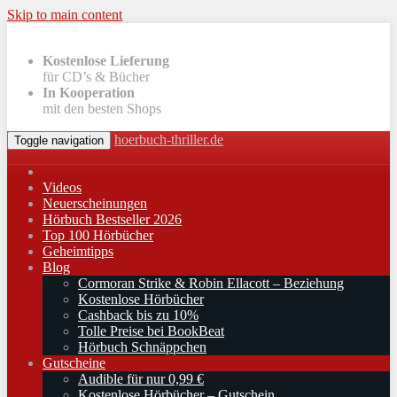
Skip to main content
Kostenlose Lieferung
für CD’s & Bücher
In Kooperation
mit den besten Shops
hoerbuch-thriller.de
Toggle navigation
Videos
Neuerscheinungen
Hörbuch Bestseller 2026
Top 100 Hörbücher
Geheimtipps
Blog
Cormoran Strike & Robin Ellacott – Beziehung
Kostenlose Hörbücher
Cashback bis zu 10%
Tolle Preise bei BookBeat
Hörbuch Schnäppchen
Gutscheine
Audible für nur 0,99 €
Kostenlose Hörbücher – Gutschein