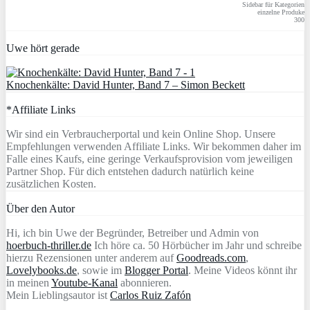
Sidebar für Kategorien
einzelne Produke
300
Uwe hört gerade
Knochenkälte: David Hunter, Band 7 – Simon Beckett
*Affiliate Links
Wir sind ein Verbraucherportal und kein Online Shop. Unsere
Empfehlungen verwenden Affiliate Links. Wir bekommen daher im
Falle eines Kaufs, eine geringe Verkaufsprovision vom jeweiligen
Partner Shop. Für dich entstehen dadurch natürlich keine
zusätzlichen Kosten.
Über den Autor
Hi, ich bin Uwe der Begründer, Betreiber und Admin von
hoerbuch-thriller.de
Ich höre ca. 50 Hörbücher im Jahr und schreibe
hierzu Rezensionen unter anderem auf
Goodreads.com
,
Lovelybooks.de
, sowie im
Blogger Portal
. Meine Videos könnt ihr
in meinen
Youtube-Kanal
abonnieren.
Mein Lieblingsautor ist
Carlos Ruiz Zafón