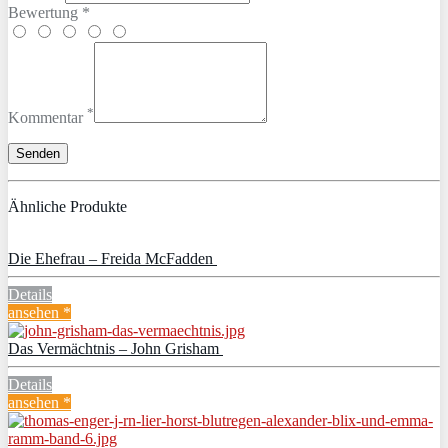
Bewertung *
*
Kommentar
Ähnliche Produkte
Die Ehefrau – Freida McFadden
Details
ansehen *
Das Vermächtnis – John Grisham
Details
ansehen *