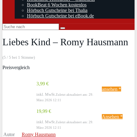
BookBeat 6 Wochen kostenlos
Hörbuch Gutscheine bei Thalia
Hörbuch Gutscheine bei eBook.de
Liebes Kind – Romy Hausmann
(5 / 5 bei 1 Stimme)
Preisvergleich
3,99 €
ansehen *
inkl. MwSt.
Zuletzt aktualisiert am: 29.
März 2026 12:11
19,99 €
Ansehen *
inkl. MwSt.
Zuletzt aktualisiert am: 29.
März 2026 12:11
Autor
Romy Hausmann