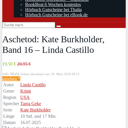
BookBeat 6 Wochen kostenlos
Hörbuch Gutscheine bei Thalia
Hörbuch Gutscheine bei eBook.de
Aschetod: Kate Burkholder,
Band 16 – Linda Castillo
19,50 €
20,95 €
inkl. MwSt.
Zuletzt aktualisiert am: 29. März 2026 09:13
ansehen *
Autor
Linda Castillo
Genre
Krimi
Region
USA
Sprecher
Tanja Geke
Serie
Kate Burkholder
Länge
10 Std. und 17 Min.
Datum
16.07.2025