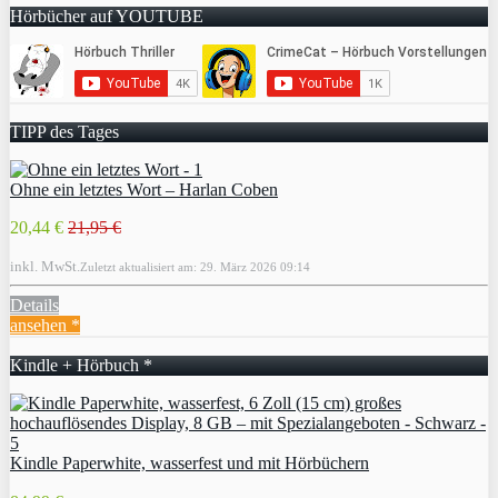
Hörbücher auf YOUTUBE
TIPP des Tages
Ohne ein letztes Wort – Harlan Coben
20,44 €
21,95 €
inkl. MwSt.
Zuletzt aktualisiert am: 29. März 2026 09:14
Details
ansehen *
Kindle + Hörbuch *
Kindle Paperwhite, wasserfest und mit Hörbüchern