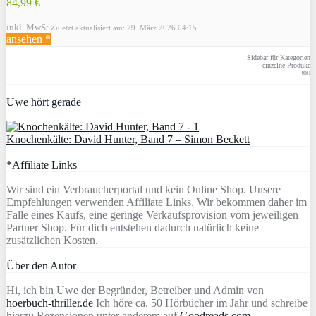
84,99 €
inkl. MwSt.
Zuletzt aktualisiert am: 29. März 2026 04:15
ansehen *
Sidebar für Kategorien
einzelne Produke
300
Uwe hört gerade
Knochenkälte: David Hunter, Band 7 – Simon Beckett
*Affiliate Links
Wir sind ein Verbraucherportal und kein Online Shop. Unsere
Empfehlungen verwenden Affiliate Links. Wir bekommen daher im
Falle eines Kaufs, eine geringe Verkaufsprovision vom jeweiligen
Partner Shop. Für dich entstehen dadurch natürlich keine
zusätzlichen Kosten.
Über den Autor
Hi, ich bin Uwe der Begründer, Betreiber und Admin von
hoerbuch-thriller.de
Ich höre ca. 50 Hörbücher im Jahr und schreibe
hierzu Rezensionen unter anderem auf
Goodreads.com
,