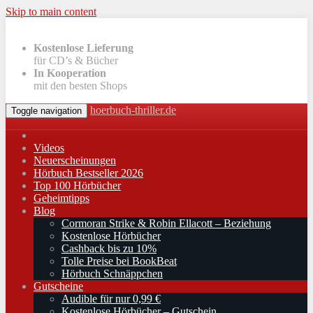
Skip to main content
Kostenlose Lieferung
für CD’s & Bücher
In Kooperation
mit den besten Shops
hoerbuch-thriller.de
Toggle navigation
Videos
Neuerscheinungen
Hörbuch Bestseller 2026
Top 100 Hörbücher
Geheimtipps
Blog
Cormoran Strike & Robin Ellacott – Beziehung
Kostenlose Hörbücher
Cashback bis zu 10%
Tolle Preise bei BookBeat
Hörbuch Schnäppchen
Gutscheine
Audible für nur 0,99 €
Kostenlose Hörbücher – Gutschein