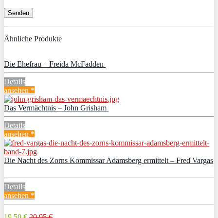
Ähnliche Produkte
Die Ehefrau – Freida McFadden
Details
ansehen *
Das Vermächtnis – John Grisham
Details
ansehen *
Die Nacht des Zorns Kommissar Adamsberg ermittelt – Fred Vargas
Details
ansehen *
19,50 €
20,95 €