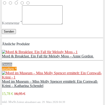
*
Kommentar
Ähnliche Produkte
Mord & Breakfast. Ein Fall für Melody Moss – Anne Gordon
Details
ansehen *
Mord im Museum – Miss Molly Spencer ermittelt: Ein Cornwall-
Krimi – Katharina Schendel
15,78 €
16,95 €
inkl. MwSt.
Zuletzt aktualisiert am: 29. März 2026 04:39