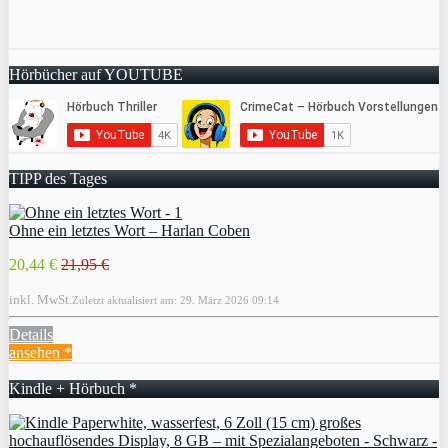
Hörbücher auf YOUTUBE
TIPP des Tages
Ohne ein letztes Wort – Harlan Coben
20,44 €
21,95 €
inkl. MwSt.
Zuletzt aktualisiert am: 29. März 2026 09:14
Details
ansehen *
Kindle + Hörbuch *