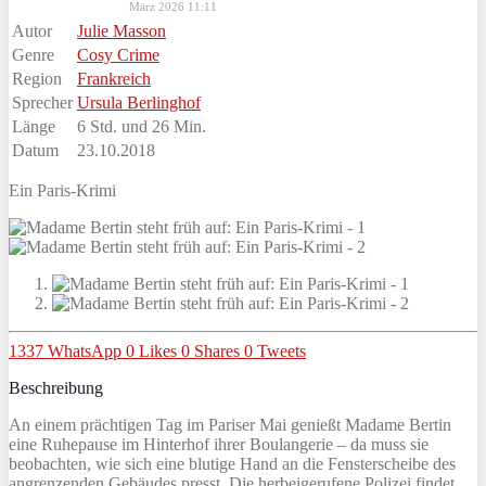
März 2026 11:11
Autor
Julie Masson
Genre
Cosy Crime
Region
Frankreich
Sprecher
Ursula Berlinghof
Länge
6 Std. und 26 Min.
Datum
23.10.2018
Ein Paris-Krimi
1337
WhatsApp
0
Likes
0
Shares
0
Tweets
Beschreibung
An einem prächtigen Tag im Pariser Mai genießt Madame Bertin
eine Ruhepause im Hinterhof ihrer Boulangerie – da muss sie
beobachten, wie sich eine blutige Hand an die Fensterscheibe des
angrenzenden Gebäudes presst. Die herbeigerufene Polizei findet