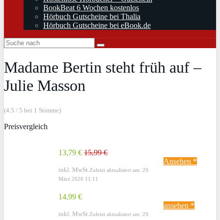
BookBeat 6 Wochen kostenlos
Hörbuch Gutscheine bei Thalia
Hörbuch Gutscheine bei eBook.de
Madame Bertin steht früh auf –
Julie Masson
(4.5 / 5 bei 1 Stimme)
Preisvergleich
13,79 €
15,99 €
Ansehen *
inkl. MwSt.
Zuletzt aktualisiert am: 29.
März 2026 11:11
14,99 €
ansehen *
inkl. MwSt.
Zuletzt aktualisiert am: 29.