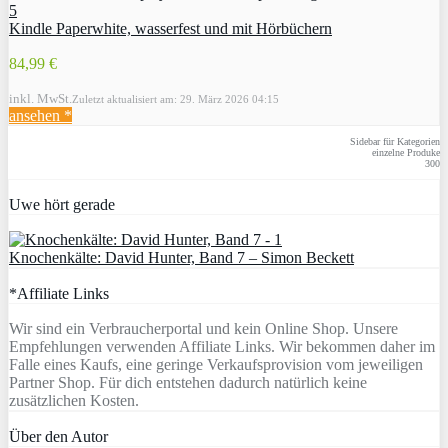
Kindle Paperwhite, wasserfest und mit Hörbüchern
84,99 €
inkl. MwSt.
Zuletzt aktualisiert am: 29. März 2026 04:15
ansehen *
Sidebar für Kategorien
einzelne Produke
300
Uwe hört gerade
Knochenkälte: David Hunter, Band 7 – Simon Beckett
*Affiliate Links
Wir sind ein Verbraucherportal und kein Online Shop. Unsere
Empfehlungen verwenden Affiliate Links. Wir bekommen daher im
Falle eines Kaufs, eine geringe Verkaufsprovision vom jeweiligen
Partner Shop. Für dich entstehen dadurch natürlich keine
zusätzlichen Kosten.
Über den Autor