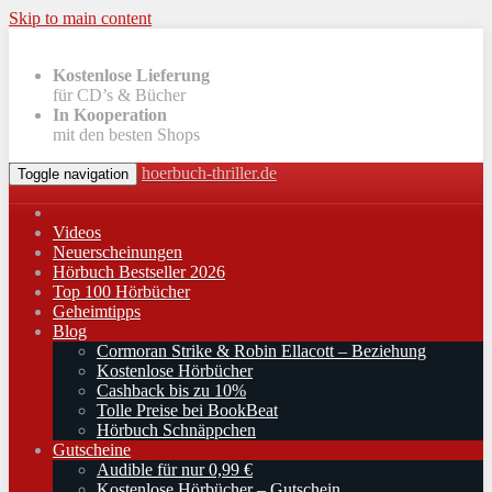
Skip to main content
Kostenlose Lieferung
für CD’s & Bücher
In Kooperation
mit den besten Shops
hoerbuch-thriller.de
Toggle navigation
Videos
Neuerscheinungen
Hörbuch Bestseller 2026
Top 100 Hörbücher
Geheimtipps
Blog
Cormoran Strike & Robin Ellacott – Beziehung
Kostenlose Hörbücher
Cashback bis zu 10%
Tolle Preise bei BookBeat
Hörbuch Schnäppchen
Gutscheine
Audible für nur 0,99 €
Kostenlose Hörbücher – Gutschein