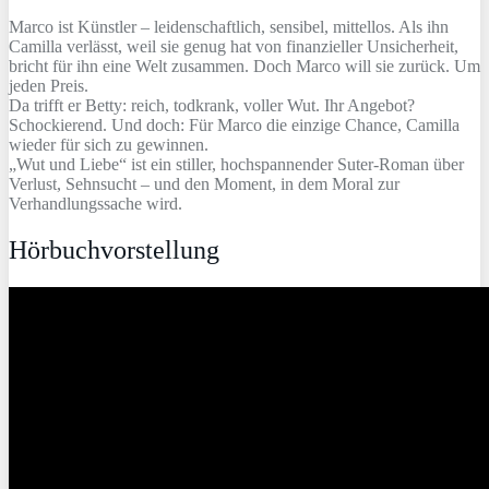
Marco ist Künstler – leidenschaftlich, sensibel, mittellos. Als ihn
Camilla verlässt, weil sie genug hat von finanzieller Unsicherheit,
bricht für ihn eine Welt zusammen. Doch Marco will sie zurück. Um
jeden Preis.
Da trifft er Betty: reich, todkrank, voller Wut. Ihr Angebot?
Schockierend. Und doch: Für Marco die einzige Chance, Camilla
wieder für sich zu gewinnen.
„Wut und Liebe“ ist ein stiller, hochspannender Suter-Roman über
Verlust, Sehnsucht – und den Moment, in dem Moral zur
Verhandlungssache wird.
Hörbuchvorstellung