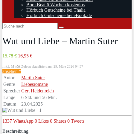
BookBeat 6 Wochen kostenlos
Hörbuch Gutscheine bei Thalia
Hörbuch Gutscheine bei eBook.de
Wut und Liebe – Martin Suter
15,78 €
16,95 €
inkl. MwSt.
Zuletzt aktualisiert am: 29. März 2026 04:37
ansehen *
Autor
Martin Suter
Genre
Liebesromane
Sprecher
Gert Heidenreich
Länge
6 Std. und 56 Min.
Datum
23.04.2025
1337
WhatsApp
0
Likes
0
Shares
0
Tweets
Beschreibung