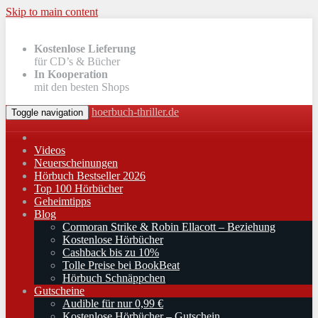
Skip to main content
Kostenlose Lieferung
für CD’s & Bücher
In Kooperation
mit den besten Shops
hoerbuch-thriller.de
Toggle navigation
Videos
Neuerscheinungen
Hörbuch Bestseller 2026
Top 100 Hörbücher
Geheimtipps
Blog
Cormoran Strike & Robin Ellacott – Beziehung
Kostenlose Hörbücher
Cashback bis zu 10%
Tolle Preise bei BookBeat
Hörbuch Schnäppchen
Gutscheine
Audible für nur 0,99 €
Kostenlose Hörbücher – Gutschein