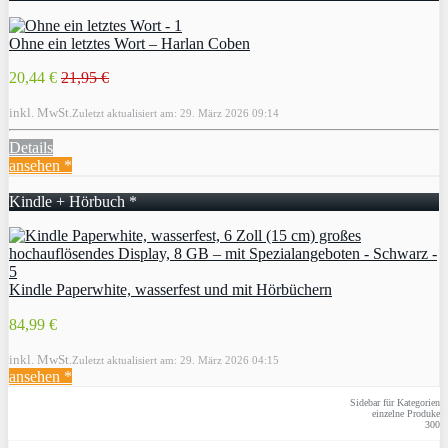
Ohne ein letztes Wort – Harlan Coben
20,44 €
21,95 €
inkl. MwSt.
Zuletzt aktualisiert am: 29. März 2026 09:14
Details
ansehen *
Kindle + Hörbuch *
Kindle Paperwhite, wasserfest und mit Hörbüchern
84,99 €
inkl. MwSt.
Zuletzt aktualisiert am: 29. März 2026 04:15
ansehen *
Sidebar für Kategorien
einzelne Produke
300