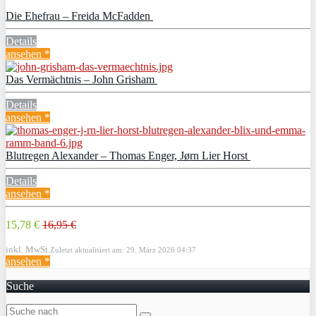
Die Ehefrau – Freida McFadden
Details
ansehen *
Das Vermächtnis – John Grisham
Details
ansehen *
Blutregen Alexander – Thomas Enger, Jørn Lier Horst
Details
ansehen *
15,78 €
16,95 €
inkl. MwSt.
Zuletzt aktualisiert am: 29. März 2026 04:37
ansehen *
Suche