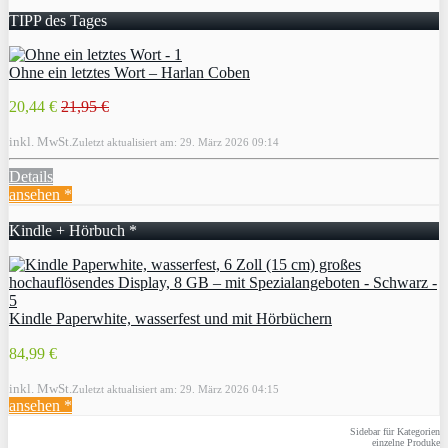
TIPP des Tages
Ohne ein letztes Wort – Harlan Coben
20,44 €
21,95 €
inkl. MwSt.
Zuletzt aktualisiert am: 29. März 2026 09:14
Details
ansehen *
Kindle + Hörbuch *
Kindle Paperwhite, wasserfest und mit Hörbüchern
84,99 €
inkl. MwSt.
Zuletzt aktualisiert am: 29. März 2026 04:15
ansehen *
Sidebar für Kategorien
einzelne Produke