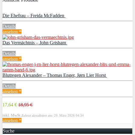
Die Ehefrau – Freida McFadden
Details
ansehen *
Das Vermächtnis – John Grisham
Details
ansehen *
Blutregen Alexander – Thomas Enger, Jørn Lier Horst
Details
ansehen *
17,64 €
18,95 €
inkl. MwSt.
Zuletzt aktualisiert am: 29. März 2026 04:34
ansehen *
Suche