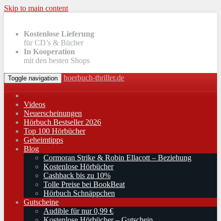
Skip to main content
Kostenlose Lieferung
für CD’s & Bücher
In Kooperation
mit den besten Shops
hoerbuch-thriller.de
Toggle navigation
Videos
Neuerscheinungen
Hörbuch Bestseller 2026
Top 100 Hörbücher
Geheimtipps
Blog
Cormoran Strike & Robin Ellacott – Beziehung
Kostenlose Hörbücher
Cashback bis zu 10%
Tolle Preise bei BookBeat
Hörbuch Schnäppchen
Gutscheine
Audible für nur 0,99 €
Kostenlose Hörbücher – Gutschein