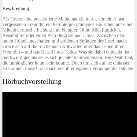
Beschreibung
Als Grace, eine pensionierte Mathematiklehrerin, von einer fast
vergessenen Freundin ein heruntergekommenes Häuschen auf einer
Mittelmeerinsel erbt, siegt ihre Neugier. Ohne Rückflugticket,
Reiseführer oder einen Plan fliegt sie nach Ibiza. Zwischen den
rauen Hügellandschaften und goldenen Stränden der Insel macht
Grace sich auf die Suche nach Antworten über das Leben ihrer
Freundin – und das Rätsel ihres Todes. Was sie dabei entdeckt, ist
merkwürdiger, als sie es sich je hätte träumen lassen. Eine Wahrheit,
die unmöglicher kaum sein könnte. Doch um sich auf sie einlassen
zu können, muss Grace sich erst ihrer eigenen Vergangenheit stellen.
Hörbuchvorstellung