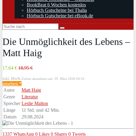
BookBeat 6 Wochen kostenlos
Hörbuch Gutscheine bei Thalia
Hörbuch Gutscheine bei eBook.de
Die Unmöglichkeit des Lebens –
Matt Haig
17,64 €
18,95 €
inkl. MwSt.
Zuletzt aktualisiert am: 29. März 2026 04:34
ansehen *
Autor
Matt Haig
Genre
Literatur
Sprecher
Leslie Malton
Länge
11 Std. und 42 Min.
Datum
29.08.2024
1337
WhatsApp
0
Likes
0
Shares
0
Tweets