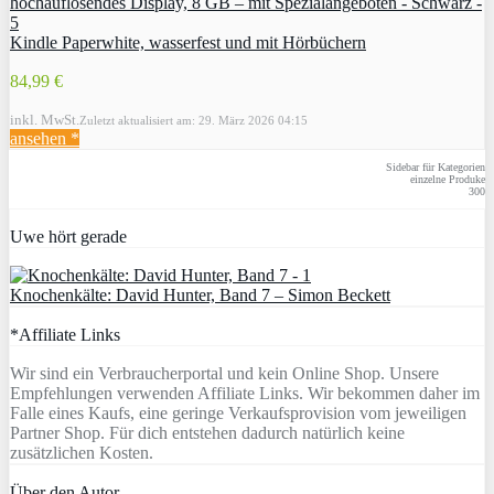
Kindle Paperwhite, wasserfest und mit Hörbüchern
84,99 €
inkl. MwSt.
Zuletzt aktualisiert am: 29. März 2026 04:15
ansehen *
Sidebar für Kategorien
einzelne Produke
300
Uwe hört gerade
Knochenkälte: David Hunter, Band 7 – Simon Beckett
*Affiliate Links
Wir sind ein Verbraucherportal und kein Online Shop. Unsere
Empfehlungen verwenden Affiliate Links. Wir bekommen daher im
Falle eines Kaufs, eine geringe Verkaufsprovision vom jeweiligen
Partner Shop. Für dich entstehen dadurch natürlich keine
zusätzlichen Kosten.
Über den Autor