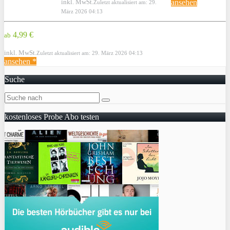
inkl. MwSt.
ansehen
Zuletzt aktualisiert am: 29.
März 2026 04:13
4,99 €
ab
inkl. MwSt.
Zuletzt aktualisiert am: 29. März 2026 04:13
ansehen *
Suche
kostenloses Probe Abo testen