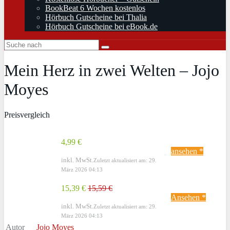
BookBeat 6 Wochen kostenlos
Hörbuch Gutscheine bei Thalia
Hörbuch Gutscheine bei eBook.de
Mein Herz in zwei Welten – Jojo
Moyes
Preisvergleich
4,99 €
ansehen *
inkl. MwSt.
Zuletzt aktualisiert am: 29.
März 2026 04:13
15,39 €
15,59 €
Ansehen *
inkl. MwSt.
Zuletzt aktualisiert am: 29.
März 2026 04:13
Autor
Jojo Moyes