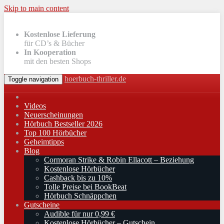
Skip to main content
Kostenlose Lieferung
für CD’s & Bücher
In Kooperation
mit den besten Shops
hoerbuch-thriller.de
Toggle navigation
Videos
Neuerscheinungen
Hörbuch Bestseller 2026
Top 100 Hörbücher
Geheimtipps
Blog
Cormoran Strike & Robin Ellacott – Beziehung
Kostenlose Hörbücher
Cashback bis zu 10%
Tolle Preise bei BookBeat
Hörbuch Schnäppchen
Gutscheine
Audible für nur 0,99 €
Kostenlose Hörbücher – Gutschein