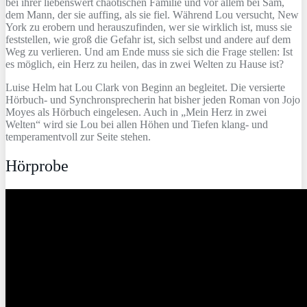
bei ihrer liebenswert chaotischen Familie und vor allem bei Sam,
dem Mann, der sie auffing, als sie fiel. Während Lou versucht, New
York zu erobern und herauszufinden, wer sie wirklich ist, muss sie
feststellen, wie groß die Gefahr ist, sich selbst und andere auf dem
Weg zu verlieren. Und am Ende muss sie sich die Frage stellen: Ist
es möglich, ein Herz zu heilen, das in zwei Welten zu Hause ist?
Luise Helm hat Lou Clark von Beginn an begleitet. Die versierte
Hörbuch- und Synchronsprecherin hat bisher jeden Roman von Jojo
Moyes als Hörbuch eingelesen. Auch in „Mein Herz in zwei
Welten“ wird sie Lou bei allen Höhen und Tiefen klang- und
temperamentvoll zur Seite stehen.
Hörprobe