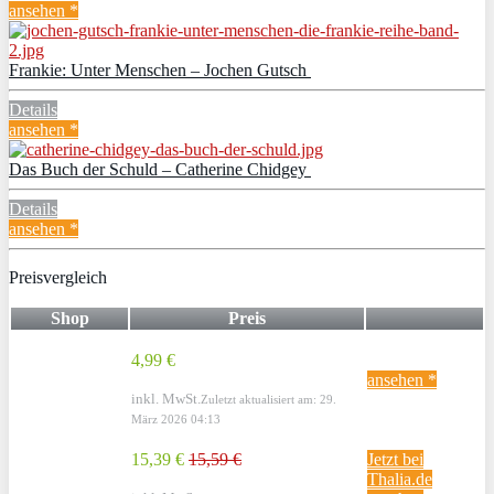
ansehen *
Frankie: Unter Menschen – Jochen Gutsch
Details
ansehen *
Das Buch der Schuld – Catherine Chidgey
Details
ansehen *
Preisvergleich
Shop
Preis
4,99 €
ansehen *
inkl. MwSt.
Zuletzt aktualisiert am: 29.
März 2026 04:13
15,39 €
15,59 €
Jetzt bei
Thalia.de