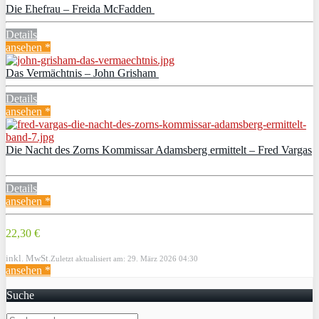
Die Ehefrau – Freida McFadden
Details
ansehen *
Das Vermächtnis – John Grisham
Details
ansehen *
Die Nacht des Zorns Kommissar Adamsberg ermittelt – Fred Vargas
Details
ansehen *
22,30 €
inkl. MwSt.
Zuletzt aktualisiert am: 29. März 2026 04:30
ansehen *
Suche