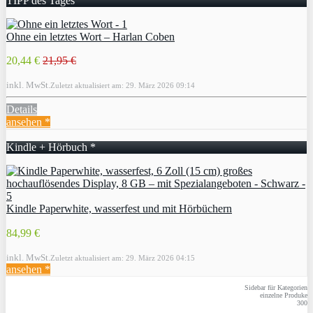
TIPP des Tages
Ohne ein letztes Wort – Harlan Coben
20,44 €
21,95 €
inkl. MwSt.
Zuletzt aktualisiert am: 29. März 2026 09:14
Details
ansehen *
Kindle + Hörbuch *
Kindle Paperwhite, wasserfest und mit Hörbüchern
84,99 €
inkl. MwSt.
Zuletzt aktualisiert am: 29. März 2026 04:15
ansehen *
Sidebar für Kategorien
einzelne Produke
300