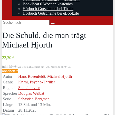
BookBeat 6 Wochen kostenlos
Hörbuch Gutscheine bei Thalia
Hörbuch Gutscheine bei eBook.de
Die Schuld, die man trägt –
Michael Hjorth
22,30 €
inkl. MwSt.
Zuletzt aktualisiert am: 29. März 2026 04:30
ansehen *
Autor
Hans Rosenfeldt
,
Michael Hjorth
Genre
Krimi
,
Psycho-Thriller
Region
Skandinavien
Sprecher
Douglas Welbat
Serie
Sebastian Bergman
Länge
13 Std. und 13 Min.
Datum
28.11.2023