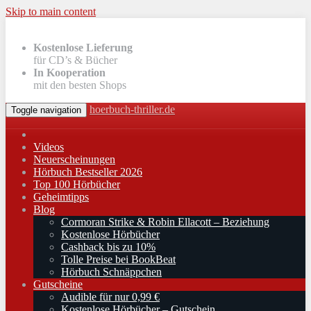
Skip to main content
Kostenlose Lieferung
für CD’s & Bücher
In Kooperation
mit den besten Shops
hoerbuch-thriller.de
Toggle navigation
Videos
Neuerscheinungen
Hörbuch Bestseller 2026
Top 100 Hörbücher
Geheimtipps
Blog
Cormoran Strike & Robin Ellacott – Beziehung
Kostenlose Hörbücher
Cashback bis zu 10%
Tolle Preise bei BookBeat
Hörbuch Schnäppchen
Gutscheine
Audible für nur 0,99 €
Kostenlose Hörbücher – Gutschein