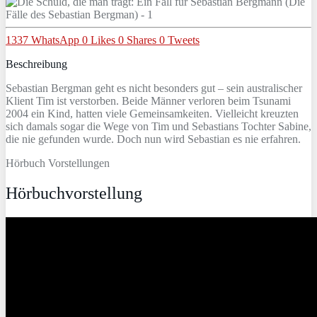
1337
WhatsApp
0
Likes
0
Shares
0
Tweets
Beschreibung
Sebastian Bergman geht es nicht besonders gut – sein australischer
Klient Tim ist verstorben. Beide Männer verloren beim Tsunami
2004 ein Kind, hatten viele Gemeinsamkeiten. Vielleicht kreuzten
sich damals sogar die Wege von Tim und Sebastians Tochter Sabine,
die nie gefunden wurde. Doch nun wird Sebastian es nie erfahren.
Hörbuch Vorstellungen
Hörbuchvorstellung