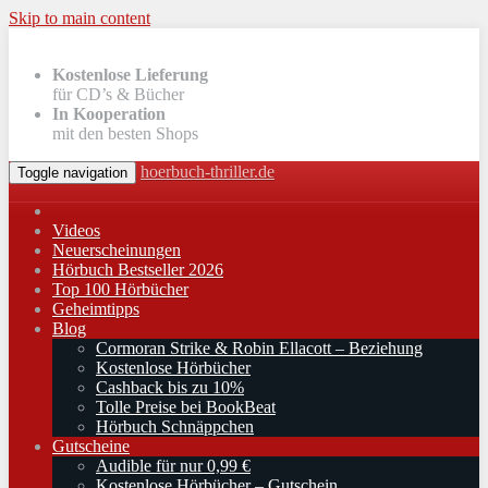
Skip to main content
Kostenlose Lieferung
für CD’s & Bücher
In Kooperation
mit den besten Shops
hoerbuch-thriller.de
Toggle navigation
Videos
Neuerscheinungen
Hörbuch Bestseller 2026
Top 100 Hörbücher
Geheimtipps
Blog
Cormoran Strike & Robin Ellacott – Beziehung
Kostenlose Hörbücher
Cashback bis zu 10%
Tolle Preise bei BookBeat
Hörbuch Schnäppchen
Gutscheine
Audible für nur 0,99 €
Kostenlose Hörbücher – Gutschein