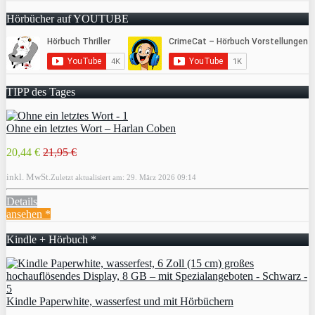
Hörbücher auf YOUTUBE
TIPP des Tages
Ohne ein letztes Wort – Harlan Coben
20,44 €
21,95 €
inkl. MwSt.
Zuletzt aktualisiert am: 29. März 2026 09:14
Details
ansehen *
Kindle + Hörbuch *
Kindle Paperwhite, wasserfest und mit Hörbüchern