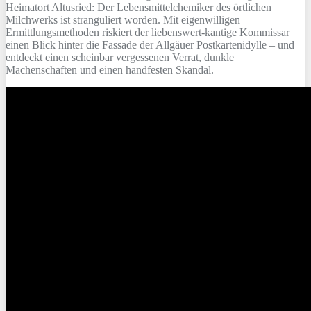
Heimatort Altusried: Der Lebensmittelchemiker des örtlichen
Milchwerks ist stranguliert worden. Mit eigenwilligen
Ermittlungsmethoden riskiert der liebenswert-kantige Kommissar
einen Blick hinter die Fassade der Allgäuer Postkartenidylle – und
entdeckt einen scheinbar vergessenen Verrat, dunkle
Machenschaften und einen handfesten Skandal.