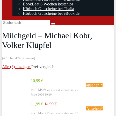
BookBeat 6 Wochen kostenlos
Hörbuch Gutscheine bei Thalia
Hörbuch Gutscheine bei eBook.de
Milchgeld – Michael Kobr,
Volker Klüpfel
(4 / 5 bei 424 Stimmen)
Alle (3) anzeigen
Preisvergleich
10,99 €
ansehen *
inkl. MwSt.
Zuletzt aktualisiert am: 29.
März 2026 10:10
11,99 €
14,99 €
Ansehen*
inkl. MwSt.
Zuletzt aktualisiert am: 29.