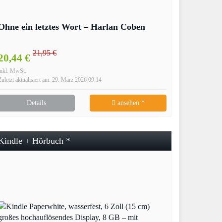
Ohne ein letztes Wort – Harlan Coben
21,95 €
20,44 €
inkl. MwSt.
Zuletzt aktualisiert am: 29. März 2026 09:14
Details
ansehen *
Kindle + Hörbuch *