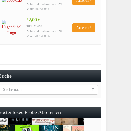
Ansehen *
Zuletzt aktualisiert am: 29.
März 2026 08:09
22,00 €
inkl. MwSt.
Ansehen *
Zuletzt aktualisiert am: 29.
März 2026 08:09
Suche
kostenloses Probe Abo testen