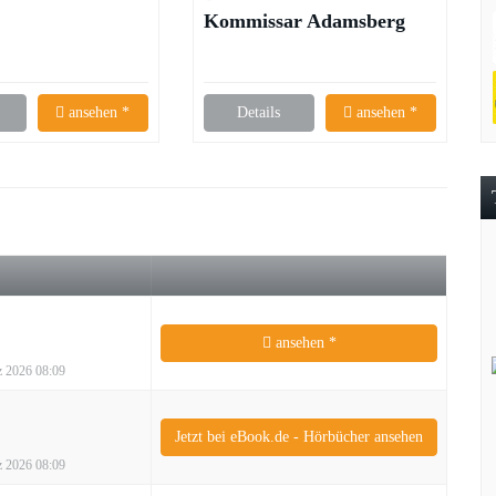
Kommissar Adamsberg
ermittelt – Fred Vargas
ansehen *
Details
ansehen *
ansehen *
rz 2026 08:09
Jetzt bei eBook.de - Hörbücher ansehen
rz 2026 08:09