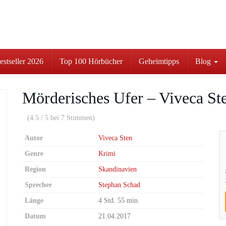
stseller 2026
Top 100 Hörbücher
Geheimtipps
Blog
Mörderisches Ufer – Viveca St
(4.5 / 5 bei 7 Stimmen)
Autor
Viveca Sten
Genre
Krimi
Region
Skandinavien
Sprecher
Stephan Schad
Länge
4 Std. 55 min.
Datum
21.04.2017