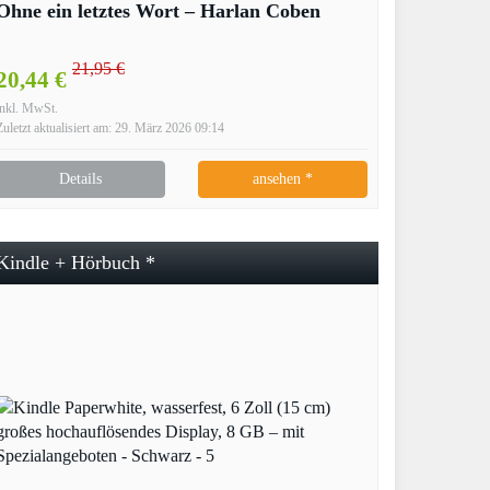
Ohne ein letztes Wort – Harlan Coben
21,95 €
20,44 €
inkl. MwSt.
Zuletzt aktualisiert am: 29. März 2026 09:14
Details
ansehen *
Kindle + Hörbuch *