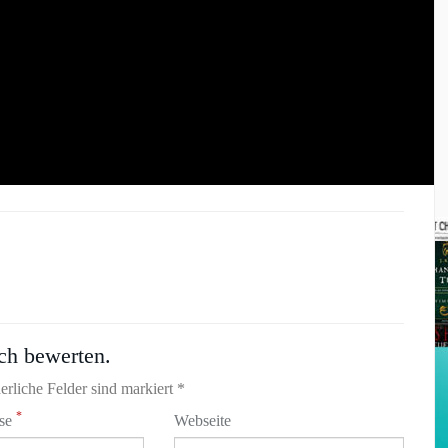
ch bewerten.
erliche Felder sind markiert *
*
sse
Webseite