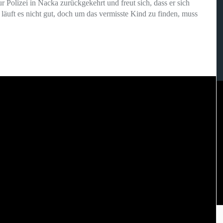
 Polizei in Nacka zurückgekehrt und freut sich, dass er sich
t läuft es nicht gut, doch um das vermisste Kind zu finden, muss