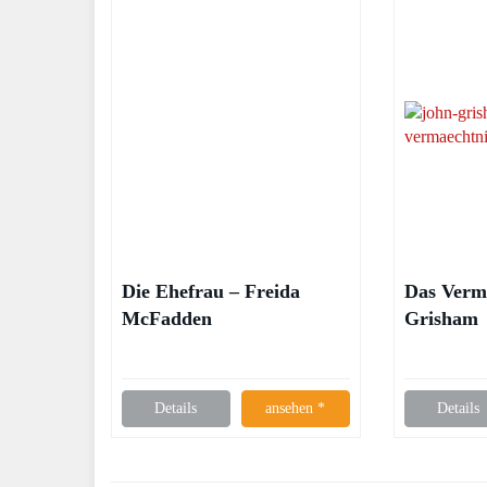
Die Ehefrau – Freida
Das Verm
McFadden
Grisham
Details
ansehen *
Details