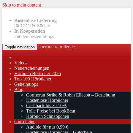
Skip to main content
Kostenlose Lieferung
für CD’s & Bücher
In Kooperation
mit den besten Shops
hoerbuch-thriller.de
Toggle navigation
Videos
Neuerscheinungen
Hörbuch Bestseller 2026
Top 100 Hörbücher
Geheimtipps
Blog
Cormoran Strike & Robin Ellacott – Beziehung
Kostenlose Hörbücher
Cashback bis zu 10%
Tolle Preise bei BookBeat
Hörbuch Schnäppchen
Gutscheine
Audible für nur 0,99 €
Kostenlose Hörbücher – Gutschein