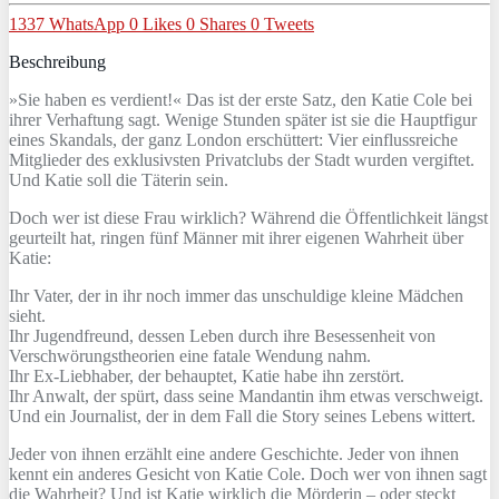
1337
WhatsApp
0
Likes
0
Shares
0
Tweets
Beschreibung
»Sie haben es verdient!« Das ist der erste Satz, den Katie Cole bei
ihrer Verhaftung sagt. Wenige Stunden später ist sie die Hauptfigur
eines Skandals, der ganz London erschüttert: Vier einflussreiche
Mitglieder des exklusivsten Privatclubs der Stadt wurden vergiftet.
Und Katie soll die Täterin sein.
Doch wer ist diese Frau wirklich? Während die Öffentlichkeit längst
geurteilt hat, ringen fünf Männer mit ihrer eigenen Wahrheit über
Katie:
Ihr Vater, der in ihr noch immer das unschuldige kleine Mädchen
sieht.
Ihr Jugendfreund, dessen Leben durch ihre Besessenheit von
Verschwörungstheorien eine fatale Wendung nahm.
Ihr Ex-Liebhaber, der behauptet, Katie habe ihn zerstört.
Ihr Anwalt, der spürt, dass seine Mandantin ihm etwas verschweigt.
Und ein Journalist, der in dem Fall die Story seines Lebens wittert.
Jeder von ihnen erzählt eine andere Geschichte. Jeder von ihnen
kennt ein anderes Gesicht von Katie Cole. Doch wer von ihnen sagt
die Wahrheit? Und ist Katie wirklich die Mörderin – oder steckt