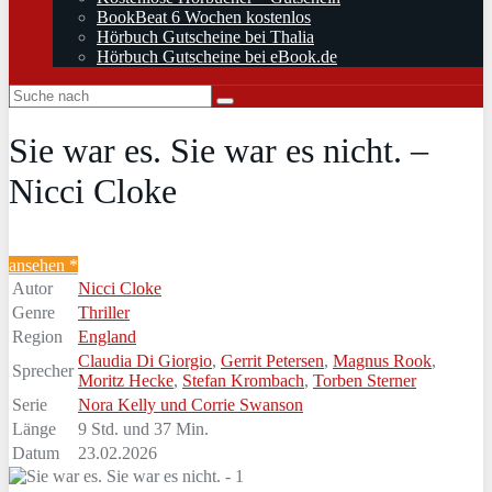
BookBeat 6 Wochen kostenlos
Hörbuch Gutscheine bei Thalia
Hörbuch Gutscheine bei eBook.de
Sie war es. Sie war es nicht. –
Nicci Cloke
ansehen *
Autor
Nicci Cloke
Genre
Thriller
Region
England
Claudia Di Giorgio
,
Gerrit Petersen
,
Magnus Rook
,
Sprecher
Moritz Hecke
,
Stefan Krombach
,
Torben Sterner
Serie
Nora Kelly und Corrie Swanson
Länge
9 Std. und 37 Min.
Datum
23.02.2026