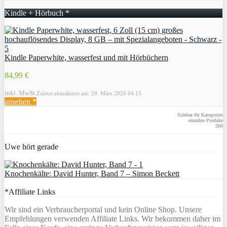
Kindle + Hörbuch *
Kindle Paperwhite, wasserfest und mit Hörbüchern
84,99 €
inkl. MwSt.
Zuletzt aktualisiert am: 29. März 2026 04:15
ansehen *
Sidebar für Kategorien
einzelne Produke
300
Uwe hört gerade
Knochenkälte: David Hunter, Band 7 – Simon Beckett
*Affiliate Links
Wir sind ein Verbraucherportal und kein Online Shop. Unsere
Empfehlungen verwenden Affiliate Links. Wir bekommen daher im