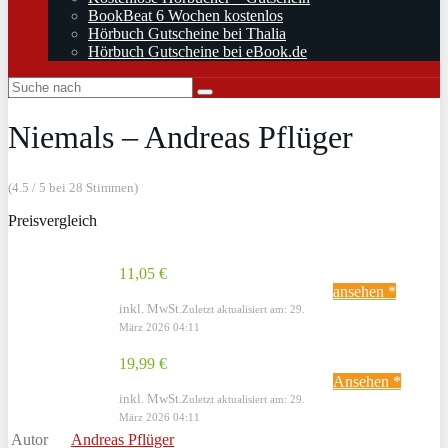
BookBeat 6 Wochen kostenlos
Hörbuch Gutscheine bei Thalia
Hörbuch Gutscheine bei eBook.de
Niemals – Andreas Pflüger
(4.5 / 5 bei 28 Stimmen)
Preisvergleich
11,05 €
ansehen *
inkl. MwSt.
Zuletzt aktualisiert am: 29.
März 2026 04:11
19,99 €
Ansehen *
inkl. MwSt.
Zuletzt aktualisiert am: 29.
März 2026 04:11
Autor
Andreas Pflüger