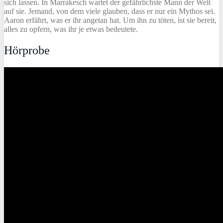
sich lassen. In Marrakesch wartet der gefährlichste Mann der Welt
auf sie. Jemand, von dem viele glauben, dass er nur ein Mythos sei.
Aaron erfährt, was er ihr angetan hat. Um ihn zu töten, ist sie bereit,
alles zu opfern, was ihr je etwas bedeutete.
Hörprobe