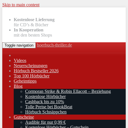
Skip to main content
Kostenlose Lieferung
für CD’s & Bücher
In Kooperation
mit den besten Shops
hoerbuch-thriller.de
Toggle navigation
Videos
Neuerscheinungen
Hörbuch Bestseller 2026
Top 100 Hörbücher
Geheimtipps
Blog
Cormoran Strike & Robin Ellacott – Beziehung
Kostenlose Hörbücher
Cashback bis zu 10%
Tolle Preise bei BookBeat
Hörbuch Schnäppchen
Gutscheine
Audible für nur 0,99 €
Kostenlose Hörbücher – Gutschein