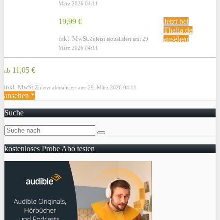
März 2026 04:11
19,99 €
Jetzt bei
Thalia.de
inkl. MwSt.
ansehen
Zuletzt aktualisiert am: 29.
März 2026 04:11
11,05 €
ab
inkl. MwSt.
Zuletzt aktualisiert am: 29. März 2026 04:11
ansehen *
Suche
kostenloses Probe Abo testen