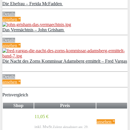
Die Ehefrau – Freida McFadden
Details
ansehen *
Das Vermächtnis – John Grisham
Details
ansehen *
Die Nacht des Zorns Kommissar Adamsberg ermittelt – Fred Vargas
Details
ansehen *
Preisvergleich
Shop
Preis
11,05 €
ansehen *
inkl. MwSt.
Zuletzt aktualisiert am: 29.