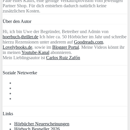
Falle eines Kaufs, eine geringe Verkaufsprovision vom jeweiligen
Partner Shop. Für dich entstehen dadurch natürlich keine
zusätzlichen Kosten.
Über den Autor
Hi, ich bin Uwe der Begründer, Betreiber und Admin von
hoerbuch-thriller.de
Ich höre ca. 50 Hörbücher im Jahr und schreibe
hierzu Rezensionen unter anderem auf
Goodreads.com
,
Lovelybooks.de
, sowie im
Blogger Portal
. Meine Videos könnt ihr
in meinen
Youtube-Kanal
abonnieren.
Mein Lieblingsautor ist
Carlos Ruiz Zafón
Soziale Netzwerke
Links
Hörbücher Neuerscheinungen
Hörbuch Bestseller 2026