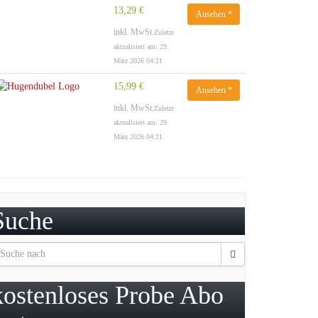
13,29 €
Ansehen *
inkl. MwSt.
Zuletzt
aktualisiert am: 29.
März 2026 04:21
15,99 €
Ansehen *
inkl. MwSt.
Zuletzt
aktualisiert am: 29.
März 2026 04:21
Suche
kostenloses Probe Abo