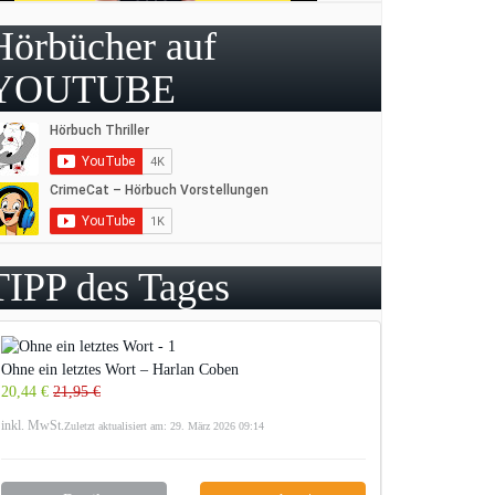
Hörbücher auf
YOUTUBE
TIPP des Tages
Ohne ein letztes Wort – Harlan Coben
20,44 €
21,95 €
inkl. MwSt.
Zuletzt aktualisiert am: 29. März 2026 09:14