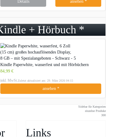
Details
ansehen *
Kindle + Hörbuch *
Kindle Paperwhite, wasserfest und mit Hörbüchern
84,99 €
inkl. MwSt.
Zuletzt aktualisiert am: 29. März 2026 04:15
ansehen *
Sidebar für Kategorien
einzelne Produke
300
r
Links