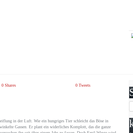
0
Shares
0
Tweets
iflung in der Luft. Wie ein hungriges Tier schleicht das Böse in
inkelte Gassen. Er plant ein widerliches Komplott, das die ganze
 versuchen ihn seit über einem Jahr zu fassen. Doch Emil Winge wird