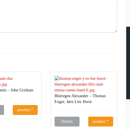
tnis – John Grisham
Blutregen Alexander – Thomas
Enger, Jørn Lier Horst
ansehen *
Details
ansehen *