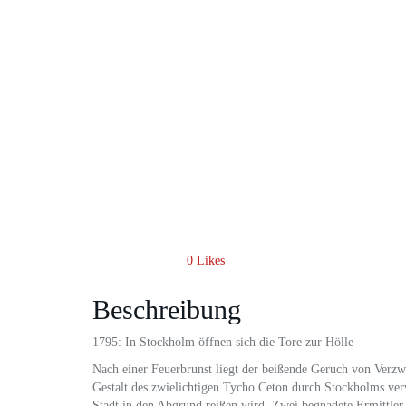
0
Likes
Beschreibung
1795: In Stockholm öffnen sich die Tore zur Hölle
Nach einer Feuerbrunst liegt der beißende Geruch von Verzwe
Gestalt des zwielichtigen Tycho Ceton durch Stockholms verw
Stadt in den Abgrund reißen wird. Zwei begnadete Ermittler