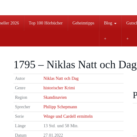
seller 2026
Top 100 Hörbücher
Geheimtipps
Blog
Gutsc
1795 – Niklas Natt och Dag
Autor
Niklas Natt och Dag
Genre
historischer Krimi
P
Region
Skandinavien
Sprecher
Philipp Schepmann
Serie
Winge und Cardell ermitteln
Länge
13 Std. und 58 Min.
Datum
27.01.2022