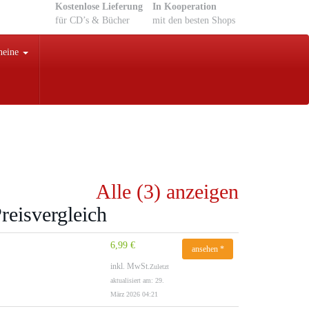
Kostenlose Lieferung
In Kooperation
für CD’s & Bücher
mit den besten Shops
heine
Alle (3) anzeigen
reisvergleich
6,99 €
ansehen *
inkl. MwSt.
Zuletzt
aktualisiert am: 29.
März 2026 04:21