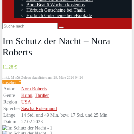
BookBeat 6 Wochen kostenlos
Hörbuch Gutscheine bei Thalia
Hörbuch Gutscheine bei eBook.de
Im Schutz der Nacht – Nora
Roberts
11,26 €
inkl. MwSt.
Zuletzt aktualisiert am: 29. März 2026 04:26
ansehen *
Autor
Nora Roberts
Genre
Krimi
,
Thriller
Region
USA
Sprecher
Sascha Rotermund
Länge
14 Std. und 49 Min. bzw. 17 Std. und 25 Min.
Datum
27.02.2023