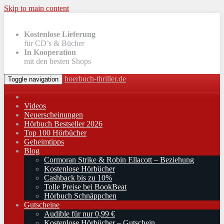
Skip to main content
Kostenlose Lieferung
für CD’s & Bücher
In Kooperation
mit den besten Shops
hoerbuch-thriller.de
Toggle navigation
Videos
Neuerscheinungen
Hörbuch Bestseller 2026
Top 100 Hörbücher
Geheimtipps
Blog
Cormoran Strike & Robin Ellacott – Beziehung
Kostenlose Hörbücher
Cashback bis zu 10%
Tolle Preise bei BookBeat
Hörbuch Schnäppchen
Gutscheine
Audible für nur 0,99 €
Kostenlose Hörbücher – Gutschein