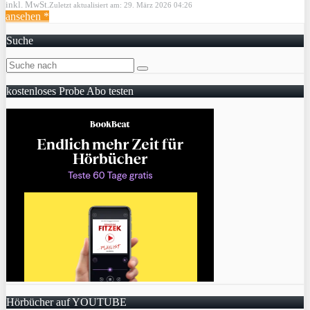
inkl. MwSt.
Zuletzt aktualisiert am: 29. März 2026 04:26
ansehen *
Suche
kostenloses Probe Abo testen
Hörbücher auf YOUTUBE