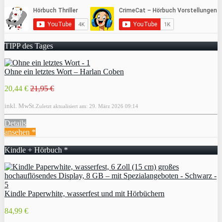
TIPP des Tages
Ohne ein letztes Wort – Harlan Coben
20,44 €
21,95 €
inkl. MwSt.
Zuletzt aktualisiert am: 29. März 2026 09:14
Details
ansehen *
Kindle + Hörbuch *
Kindle Paperwhite, wasserfest und mit Hörbüchern
84,99 €