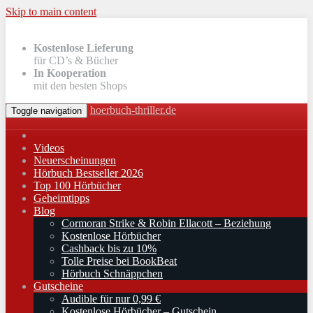
Skip to main content
Kostenlose Lieferung
für CD’s & Bücher
In Kooperation
mit den besten Shops
hoerbuch-thriller.de
Toggle navigation
Videos
Neuerscheinungen
Hörbuch Bestseller 2026
Top 100 Hörbücher
Geheimtipps
Blog
Cormoran Strike & Robin Ellacott – Beziehung
Kostenlose Hörbücher
Cashback bis zu 10%
Tolle Preise bei BookBeat
Hörbuch Schnäppchen
Gutscheine
Audible für nur 0,99 €
Kostenlose Hörbücher – Gutschein