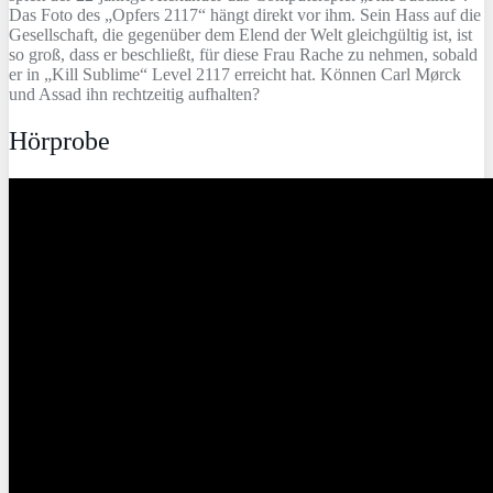
Das Foto des „Opfers 2117“ hängt direkt vor ihm. Sein Hass auf die
Gesellschaft, die gegenüber dem Elend der Welt gleichgültig ist, ist
so groß, dass er beschließt, für diese Frau Rache zu nehmen, sobald
er in „Kill Sublime“ Level 2117 erreicht hat. Können Carl Mørck
und Assad ihn rechtzeitig aufhalten?
Hörprobe