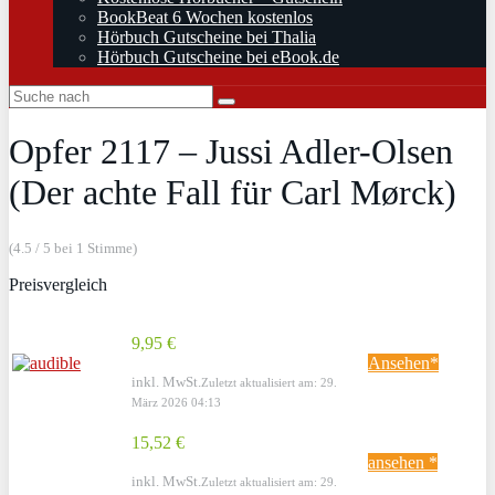
BookBeat 6 Wochen kostenlos
Hörbuch Gutscheine bei Thalia
Hörbuch Gutscheine bei eBook.de
Opfer 2117 – Jussi Adler-Olsen
(Der achte Fall für Carl Mørck)
(4.5 / 5 bei 1 Stimme)
Preisvergleich
9,95 €
Ansehen*
inkl. MwSt.
Zuletzt aktualisiert am: 29.
März 2026 04:13
15,52 €
ansehen *
inkl. MwSt.
Zuletzt aktualisiert am: 29.