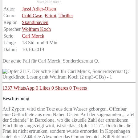
März 2026 04:13
Autor
Jussi Adler-Olsen
Genre
Cold Case
,
Krimi
,
Thriller
Region
Skandinavien
Sprecher
Wolfram Koch
Serie
Carl Mørck
Länge
18 Std. und 9 Min.
Datum
10.10.2019
Der achte Fall für Carl Mørck, Sonderdezernat Q.
1337
WhatsApp
0
Likes
0
Shares
0
Tweets
Beschreibung
Auf Zypern wird eine Tote aus dem Wasser geborgen. Offenbar
eine Geflüchtete aus dem Nahen Osten. Auf der sogenannten „Tafel
der Schande“ in Barcelona, wo die aktuelle Zahl der ertrunkenen
Flüchtlinge angezeigt wird, ist sie das „Opfer 2117“. Doch die alte
Frau ist nicht ertrunken, sondern wurde ermordet. In Kopenhagen
spielt der 22-jährige Alexander das Computerspiel „Kill Sublime“.