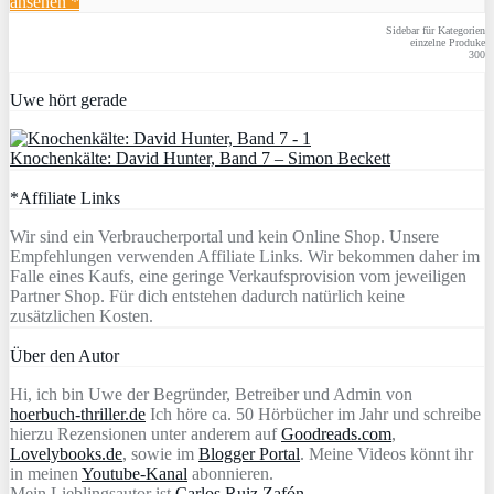
ansehen *
Sidebar für Kategorien
einzelne Produke
300
Uwe hört gerade
Knochenkälte: David Hunter, Band 7 – Simon Beckett
*Affiliate Links
Wir sind ein Verbraucherportal und kein Online Shop. Unsere
Empfehlungen verwenden Affiliate Links. Wir bekommen daher im
Falle eines Kaufs, eine geringe Verkaufsprovision vom jeweiligen
Partner Shop. Für dich entstehen dadurch natürlich keine
zusätzlichen Kosten.
Über den Autor
Hi, ich bin Uwe der Begründer, Betreiber und Admin von
hoerbuch-thriller.de
Ich höre ca. 50 Hörbücher im Jahr und schreibe
hierzu Rezensionen unter anderem auf
Goodreads.com
,
Lovelybooks.de
, sowie im
Blogger Portal
. Meine Videos könnt ihr
in meinen
Youtube-Kanal
abonnieren.
Mein Lieblingsautor ist
Carlos Ruiz Zafón