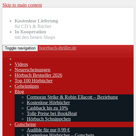
Skip to main content
Kostenlose Lieferung
für CD’s & Bücher
In Kooperation
mit den besten Shops
hoerbuch-thriller.de
Toggle navigation
Videos
Neuerscheinungen
Hörbuch Bestseller 2026
Top 100 Hörbücher
Geheimtipps
Blog
Cormoran Strike & Robin Ellacott – Beziehung
Kostenlose Hörbücher
Cashback bis zu 10%
Tolle Preise bei BookBeat
Hörbuch Schnäppchen
Gutscheine
Audible für nur 0,99 €
Kostenlose Hörbücher – Gutschein