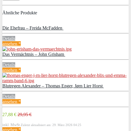
Ähnliche Produkte
Die Ehefrau – Freida McFadden
Details
ansehen *
Das Vermächtnis – John Grisham
Details
ansehen *
Blutregen Alexander – Thomas Enger, Jørn Lier Horst
Details
ansehen *
27,88 €
29,95 €
inkl. MwSt.
Zuletzt aktualisiert am: 29. März 2026 04:25
ansehen *