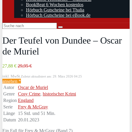
BookBeat 6 Wochen kostenlos
Hörbuch Gutscheine bei Thalia
Hörbuch Gutscheine bei eBook.de
Der Teufel von Dundee – Oscar
de Muriel
27,88 €
29,95 €
inkl. MwSt.
Zuletzt aktualisiert am: 29. März 2026 04:25
ansehen *
Autor
Oscar de Muriel
Genre
Cosy Crime
,
historischer Krimi
Region
England
Serie
Frey & McGray
Länge
15 Std. und 51 Min.
Datum
20.01.2023
Ein Fall für Frey & McGray (Band 7)