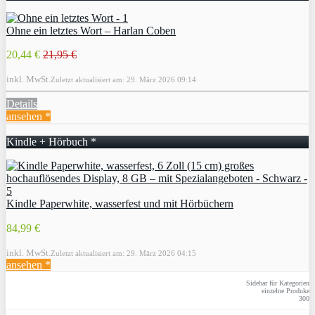
Ohne ein letztes Wort – Harlan Coben
20,44 €
21,95 €
inkl. MwSt.
Zuletzt aktualisiert am: 29. März 2026 09:14
Details
ansehen *
Kindle + Hörbuch *
Kindle Paperwhite, wasserfest und mit Hörbüchern
84,99 €
inkl. MwSt.
Zuletzt aktualisiert am: 29. März 2026 04:15
ansehen *
Sidebar für Kategorien
einzelne Produke
300