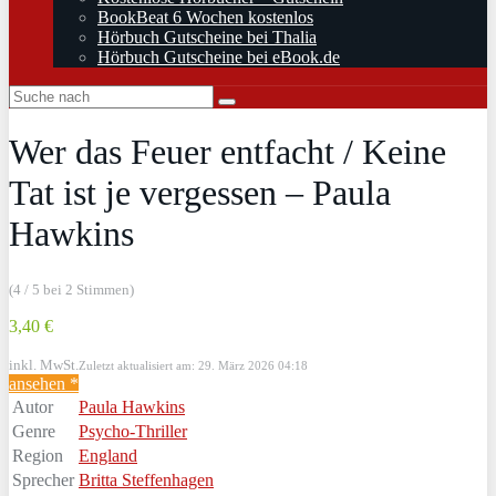
BookBeat 6 Wochen kostenlos
Hörbuch Gutscheine bei Thalia
Hörbuch Gutscheine bei eBook.de
Wer das Feuer entfacht / Keine
Tat ist je vergessen – Paula
Hawkins
(4 / 5 bei 2 Stimmen)
3,40 €
inkl. MwSt.
Zuletzt aktualisiert am: 29. März 2026 04:18
ansehen *
Autor
Paula Hawkins
Genre
Psycho-Thriller
Region
England
Sprecher
Britta Steffenhagen