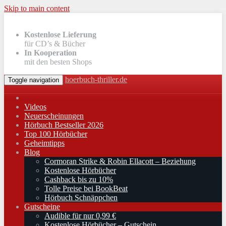
Skip to main content
Kostenlose Lieferung
für CD’s & Bücher
In Kooperation
mit den besten Shops
hoerbuch-thriller.de
Toggle navigation
Videos
Neuerscheinungen
Hörbuch Bestseller 2026
Top 100 Hörbücher
Geheimtipps
Blog
Cormoran Strike & Robin Ellacott – Beziehung
Kostenlose Hörbücher
Cashback bis zu 10%
Tolle Preise bei BookBeat
Hörbuch Schnäppchen
Gutscheine
Audible für nur 0,99 €
Kostenlose Hörbücher – Gutschein