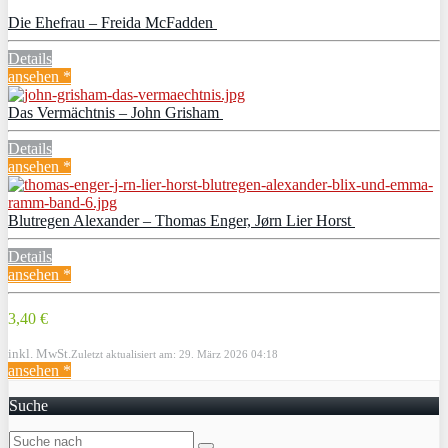
Die Ehefrau – Freida McFadden
Details
ansehen *
Das Vermächtnis – John Grisham
Details
ansehen *
Blutregen Alexander – Thomas Enger, Jørn Lier Horst
Details
ansehen *
3,40 €
inkl. MwSt.
Zuletzt aktualisiert am: 29. März 2026 04:18
ansehen *
Suche