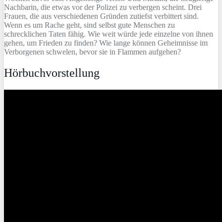
Nachbarin, die etwas vor der Polizei zu verbergen scheint. Drei
Frauen, die aus verschiedenen Gründen zutiefst verbittert sind.
Wenn es um Rache geht, sind selbst gute Menschen zu
schrecklichen Taten fähig. Wie weit würde jede einzelne von ihnen
gehen, um Frieden zu finden? Wie lange können Geheimnisse im
Verborgenen schwelen, bevor sie in Flammen aufgehen?
Hörbuchvorstellung