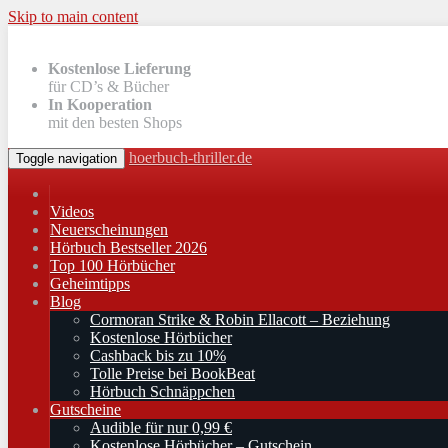
Skip to main content
Kostenlose Lieferung
für CD’s & Bücher
In Kooperation
mit den besten Shops
hoerbuch-thriller.de
Toggle navigation
Videos
Neuerscheinungen
Hörbuch Bestseller 2026
Top 100 Hörbücher
Geheimtipps
Blog
Cormoran Strike & Robin Ellacott – Beziehung
Kostenlose Hörbücher
Cashback bis zu 10%
Tolle Preise bei BookBeat
Hörbuch Schnäppchen
Gutscheine
Audible für nur 0,99 €
Kostenlose Hörbücher – Gutschein