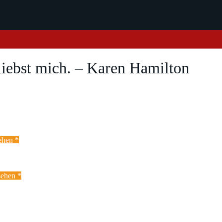
 liebst mich. – Karen Hamilton
ehen *
ehen *