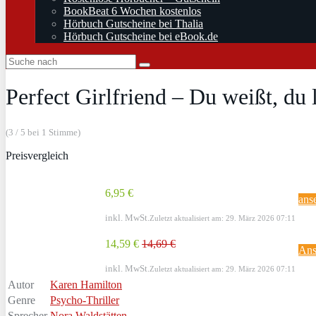
BookBeat 6 Wochen kostenlos
Hörbuch Gutscheine bei Thalia
Hörbuch Gutscheine bei eBook.de
Perfect Girlfriend – Du weißt, du
(3 / 5 bei 1 Stimme)
Preisvergleich
6,95 €
ans
inkl. MwSt.
Zuletzt aktualisiert am: 29. März 2026 07:11
14,59 €
14,69 €
Ans
inkl. MwSt.
Zuletzt aktualisiert am: 29. März 2026 07:11
Autor
Karen Hamilton
Genre
Psycho-Thriller
Sprecher
Nora Waldstätten