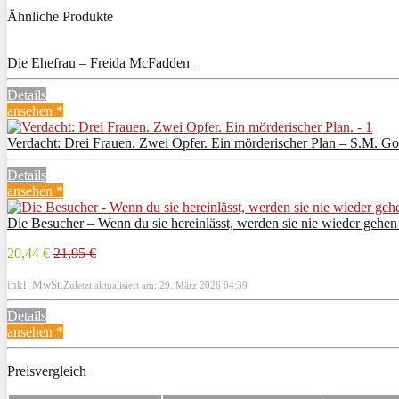
Ähnliche Produkte
Die Ehefrau – Freida McFadden
Details
ansehen *
Verdacht: Drei Frauen. Zwei Opfer. Ein mörderischer Plan – S.M. G
Details
ansehen *
Die Besucher – Wenn du sie hereinlässt, werden sie nie wieder gehe
20,44 €
21,95 €
inkl. MwSt.
Zuletzt aktualisiert am: 29. März 2026 04:39
Details
ansehen *
Preisvergleich