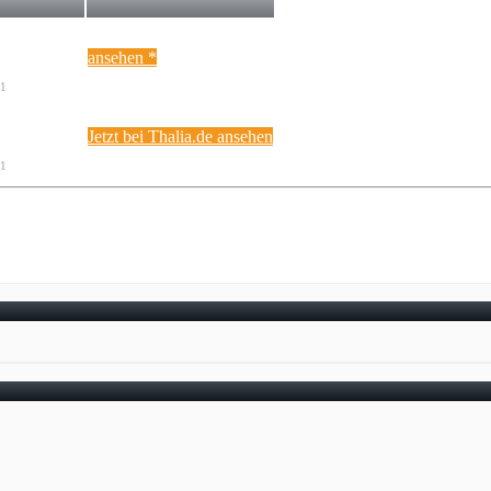
ansehen *
11
Jetzt bei Thalia.de ansehen
11