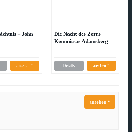
ächtnis – John
Die Nacht des Zorns
Kommissar Adamsberg
ermittelt – Fred Vargas
ansehen *
Details
ansehen *
ansehen *