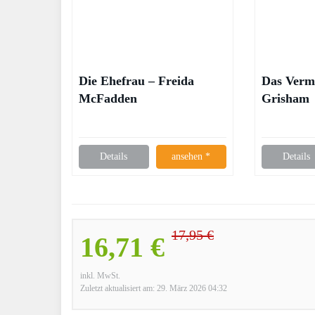
Die Ehefrau – Freida
Das Verm
McFadden
Grisham
Details
ansehen *
Details
17,95 €
16,71 €
inkl. MwSt.
Zuletzt aktualisiert am: 29. März 2026 04:32