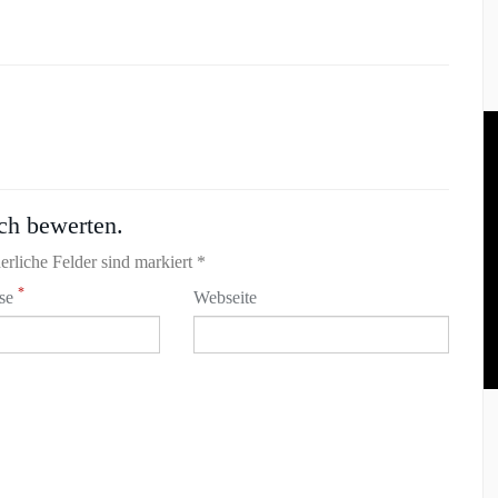
ch bewerten.
erliche Felder sind markiert *
*
sse
Webseite