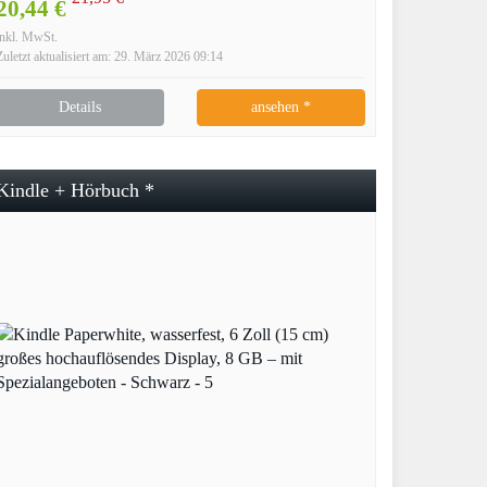
20,44 €
inkl. MwSt.
Zuletzt aktualisiert am: 29. März 2026 09:14
Details
ansehen *
Kindle + Hörbuch *