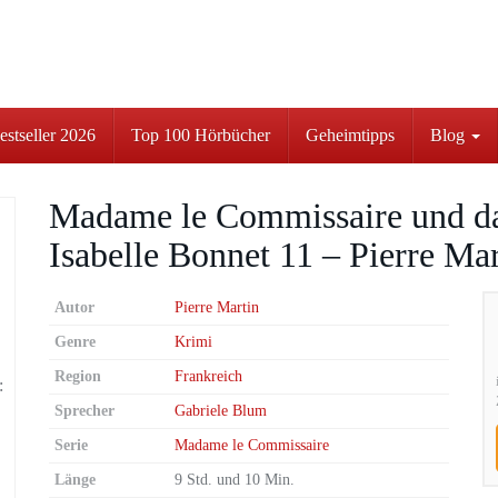
stseller 2026
Top 100 Hörbücher
Geheimtipps
Blog
Madame le Commissaire und da
Isabelle Bonnet 11 – Pierre Mar
Autor
Pierre Martin
Genre
Krimi
Region
Frankreich
Sprecher
Gabriele Blum
Serie
Madame le Commissaire
Länge
9 Std. und 10 Min.