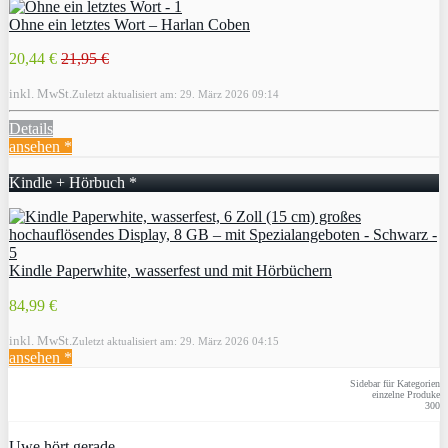
Ohne ein letztes Wort – Harlan Coben
20,44 €
21,95 €
inkl. MwSt.
Zuletzt aktualisiert am: 29. März 2026 09:14
Details
ansehen *
Kindle + Hörbuch *
Kindle Paperwhite, wasserfest und mit Hörbüchern
84,99 €
inkl. MwSt.
Zuletzt aktualisiert am: 29. März 2026 04:15
ansehen *
Sidebar für Kategorien
einzelne Produke
300
Uwe hört gerade