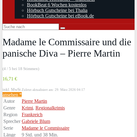
BookBeat 6 Wochen kostenlos
Hörbuch Gutscheine bei Thalia
Hörbuch Gutscheine bei eBook.de
Madame le Commissaire und die
panische Diva – Pierre Martin
(4 / 5 bei 18 Stimmen)
16,71 €
inkl. MwSt.
Zuletzt aktualisiert am: 29. März 2026 04:17
ansehen *
Autor
Pierre Martin
Genre
Krimi
,
Regionalkrimis
Region
Frankreich
Sprecher
Gabriele Blum
Serie
Madame le Commissaire
Länge
9 Std. und 38 Min.