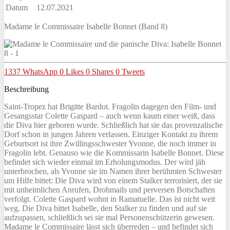
Datum
12.07.2021
Madame le Commissaire Isabelle Bonnet (Band 8)
1337
WhatsApp
0
Likes
0
Shares
0
Tweets
Beschreibung
Saint-Tropez hat Brigitte Bardot. Fragolin dagegen den Film- und
Gesangsstar Colette Gaspard – auch wenn kaum einer weiß, dass
die Diva hier geboren wurde. Schließlich hat sie das provenzalische
Dorf schon in jungen Jahren verlassen. Einziger Kontakt zu ihrem
Geburtsort ist ihre Zwillingsschwester Yvonne, die noch immer in
Fragolin lebt. Genauso wie die Kommissarin Isabelle Bonnet. Diese
befindet sich wieder einmal im Erholungsmodus. Der wird jäh
unterbrochen, als Yvonne sie im Namen ihrer berühmten Schwester
um Hilfe bittet: Die Diva wird von einem Stalker terrorisiert, der sie
mit unheimlichen Anrufen, Drohmails und perversen Botschaften
verfolgt. Colette Gaspard wohnt in Ramatuelle. Das ist nicht weit
weg. Die Diva bittet Isabelle, den Stalker zu finden und auf sie
aufzupassen, schließlich sei sie mal Personenschützerin gewesen.
Madame le Commissaire lässt sich überreden – und befindet sich