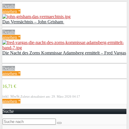
Details
ansehen *
Das Vermächtnis – John Grisham
Details
ansehen *
Die Nacht des Zorns Kommissar Adamsberg ermittelt – Fred Vargas
Details
ansehen *
16,71 €
inkl. MwSt.
Zuletzt aktualisiert am: 29. März 2026 04:17
ansehen *
Suche