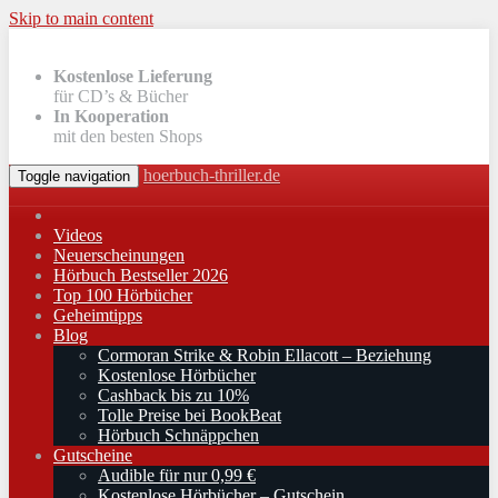
Skip to main content
Kostenlose Lieferung
für CD’s & Bücher
In Kooperation
mit den besten Shops
hoerbuch-thriller.de
Toggle navigation
Videos
Neuerscheinungen
Hörbuch Bestseller 2026
Top 100 Hörbücher
Geheimtipps
Blog
Cormoran Strike & Robin Ellacott – Beziehung
Kostenlose Hörbücher
Cashback bis zu 10%
Tolle Preise bei BookBeat
Hörbuch Schnäppchen
Gutscheine
Audible für nur 0,99 €
Kostenlose Hörbücher – Gutschein