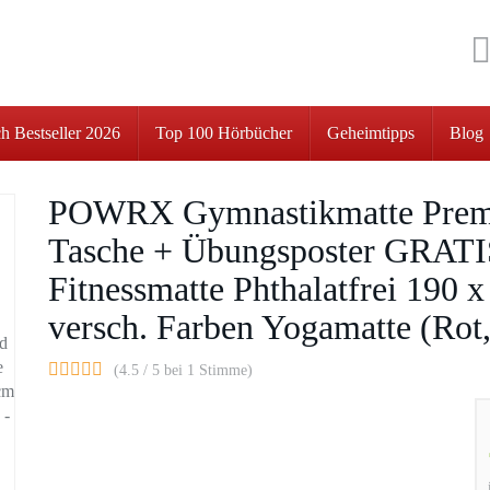
h Bestseller 2026
Top 100 Hörbücher
Geheimtipps
Blog
POWRX Gymnastikmatte Premi
Tasche + Übungsposter GRATIS
Fitnessmatte Phthalatfrei 190 x
versch. Farben Yogamatte (Rot,
(4.5 / 5 bei 1 Stimme)