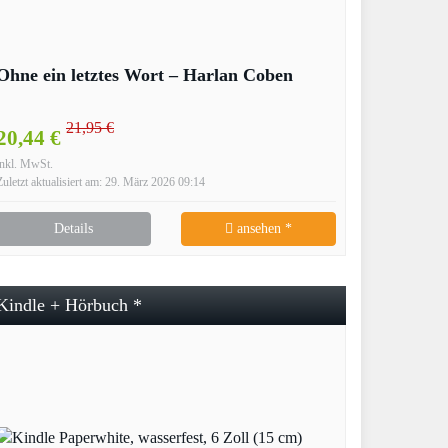
Ohne ein letztes Wort – Harlan Coben
21,95 €
20,44 €
inkl. MwSt.
Zuletzt aktualisiert am: 29. März 2026 09:14
Details
ansehen *
Kindle + Hörbuch *