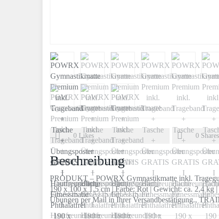
0
Likes
0
Shares
Beschreibung
PRODUKT – POWRX Gymnastikmatte inkl. Tragegurt +
190 x 100 x 1,5 cm | Farbe: Rot | Gewicht: ca. 2,4 kg 
Übungen per Mail in Ihrer Versandbestätigung.