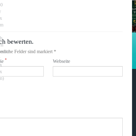
ch bewerten.
erliche Felder sind markiert *
*
sse
Webseite