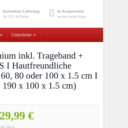
Kostenlose Lieferung
In Kooperation
für CD’s & Bücher
mit den besten Shops
Gutscheine
um inkl. Trageband +
 I Hautfreundliche
 60, 80 oder 100 x 1.5 cm I
 190 x 100 x 1.5 cm)
29,99 €
inkl. MwSt.