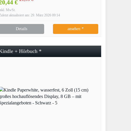
20,44 €
inkl. MwSt.
Zuletzt aktualisiert am: 29. März 2026 09:14
Details
ansehen *
Kindle + Hörbuch *