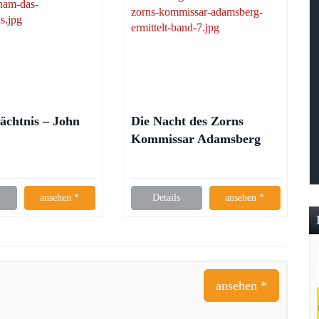
ächtnis – John
Die Nacht des Zorns
Kommissar Adamsberg
ermittelt – Fred Vargas
ansehen *
Details
ansehen *
ansehen *