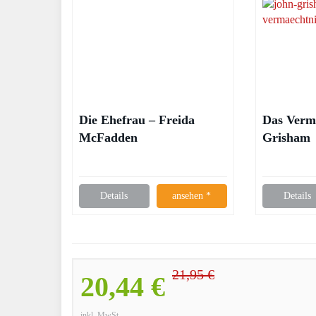
Die Ehefrau – Freida
Das Verm
McFadden
Grisham
Details
ansehen *
Details
21,95 €
20,44 €
inkl. MwSt.