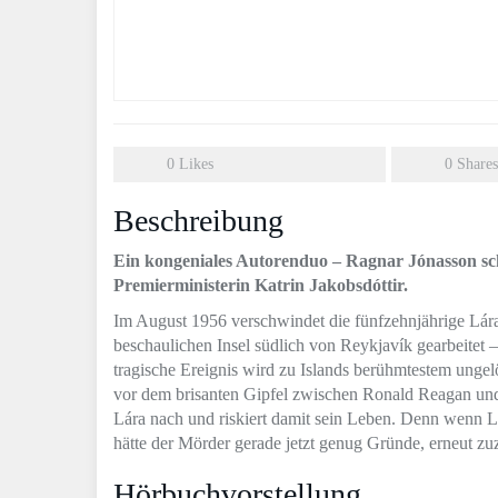
0
Likes
0
Shares
Beschreibung
Ein kongeniales Autorenduo – Ragnar Jónasson sc
Premierministerin Katrin Jakobsdóttir.
Im August 1956 verschwindet die fünfzehnjährige Lára.
beschaulichen Insel südlich von Reykjavík gearbeitet 
tragische Ereignis wird zu Islands berühmtestem ungelös
vor dem brisanten Gipfel zwischen Ronald Reagan und
Lára nach und riskiert damit sein Leben. Denn wenn 
hätte der Mörder gerade jetzt genug Gründe, erneut 
Hörbuchvorstellung