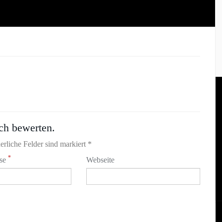
ch bewerten.
erliche Felder sind markiert *
*
sse
Webseite