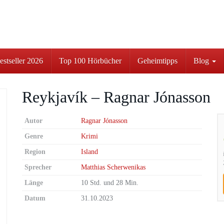
stseller 2026
Top 100 Hörbücher
Geheimtipps
Blog
Reykjavík – Ragnar Jónasson
Autor
Ragnar Jónasson
Genre
Krimi
Region
Island
Sprecher
Matthias Scherwenikas
Länge
10 Std. und 28 Min.
Datum
31.10.2023