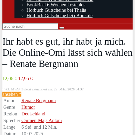
BookBeat 6 Wochen kostenlos
Hörbuch Gutscheine bei Thalia
Hörbuch Gutscheine bei eBook.de
Ihr habt es gut, ihr habt ja mich.
Die Online-Omi lässt sich wählen
– Renate Bergmann
12,06 €
12,95 €
inkl. MwSt.
Zuletzt aktualisiert am: 29. März 2026 04:37
ansehen *
Autor
Renate Bergmann
Genre
Humor
Region
Deutschland
Sprecher
Carmen-Maja Antoni
Länge
6 Std. und 12 Min.
Datum
10.07.2025