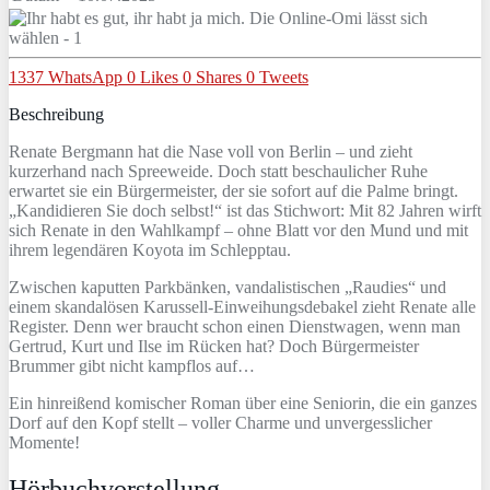
1337
WhatsApp
0
Likes
0
Shares
0
Tweets
Beschreibung
Renate Bergmann hat die Nase voll von Berlin – und zieht
kurzerhand nach Spreeweide. Doch statt beschaulicher Ruhe
erwartet sie ein Bürgermeister, der sie sofort auf die Palme bringt.
„Kandidieren Sie doch selbst!“ ist das Stichwort: Mit 82 Jahren wirft
sich Renate in den Wahlkampf – ohne Blatt vor den Mund und mit
ihrem legendären Koyota im Schlepptau.
Zwischen kaputten Parkbänken, vandalistischen „Raudies“ und
einem skandalösen Karussell-Einweihungsdebakel zieht Renate alle
Register. Denn wer braucht schon einen Dienstwagen, wenn man
Gertrud, Kurt und Ilse im Rücken hat? Doch Bürgermeister
Brummer gibt nicht kampflos auf…
Ein hinreißend komischer Roman über eine Seniorin, die ein ganzes
Dorf auf den Kopf stellt – voller Charme und unvergesslicher
Momente!
Hörbuchvorstellung