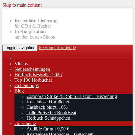
Skip to main content
Kostenlose Lieferung
für CD’s & Bücher
In Kooperation
mit den besten Shops
hoerbuch-thriller.de
Toggle navigation
Videos
Neuerscheinungen
Hörbuch Bestseller 2026
Top 100 Hörbücher
Geheimtipps
Blog
Cormoran Strike & Robin Ellacott – Beziehung
Kostenlose Hörbücher
Cashback bis zu 10%
Tolle Preise bei BookBeat
Hörbuch Schnäppchen
Gutscheine
Audible für nur 0,99 €
Kostenlose Hörbücher – Gutschein