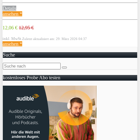
Details
ansehen *
12,06 €
12,95 €
inkl. MwSt.
Zuletzt aktualisiert am: 29. März 2026 04:37
ansehen *
Suche
kostenloses Probe Abo testen