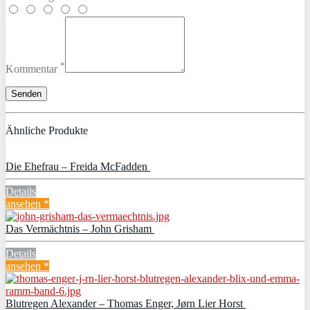
*
Kommentar
Ähnliche Produkte
Die Ehefrau – Freida McFadden
Details
ansehen *
Das Vermächtnis – John Grisham
Details
ansehen *
Blutregen Alexander – Thomas Enger, Jørn Lier Horst