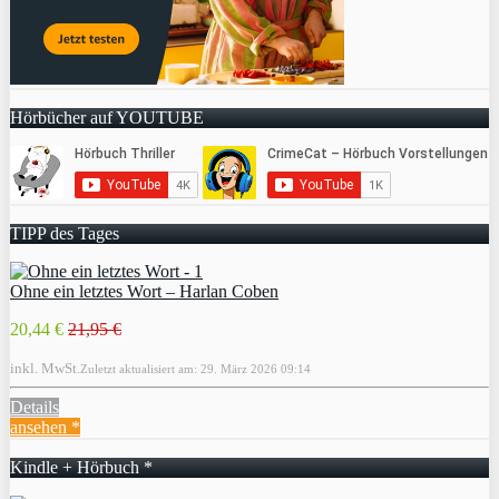
Hörbücher auf YOUTUBE
TIPP des Tages
Ohne ein letztes Wort – Harlan Coben
20,44 €
21,95 €
inkl. MwSt.
Zuletzt aktualisiert am: 29. März 2026 09:14
Details
ansehen *
Kindle + Hörbuch *