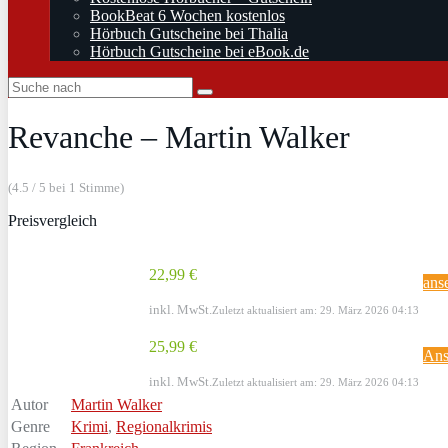
BookBeat 6 Wochen kostenlos
Hörbuch Gutscheine bei Thalia
Hörbuch Gutscheine bei eBook.de
Revanche – Martin Walker
(4.5 / 5 bei 1 Stimme)
Preisvergleich
22,99 €
ans
inkl. MwSt.
Zuletzt aktualisiert am: 29. März 2026 04:13
25,99 €
Ans
inkl. MwSt.
Zuletzt aktualisiert am: 29. März 2026 04:13
Autor
Martin Walker
Genre
Krimi
,
Regionalkrimis