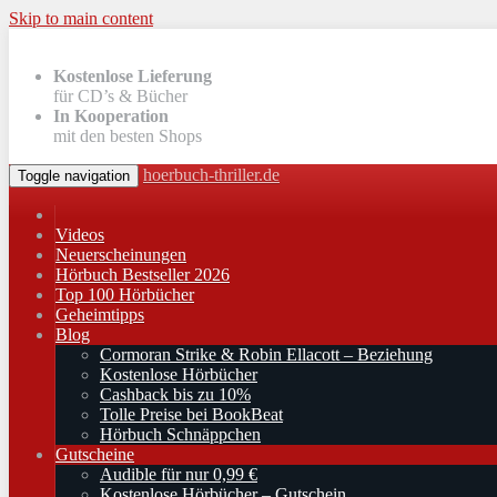
Skip to main content
Kostenlose Lieferung
für CD’s & Bücher
In Kooperation
mit den besten Shops
hoerbuch-thriller.de
Toggle navigation
Videos
Neuerscheinungen
Hörbuch Bestseller 2026
Top 100 Hörbücher
Geheimtipps
Blog
Cormoran Strike & Robin Ellacott – Beziehung
Kostenlose Hörbücher
Cashback bis zu 10%
Tolle Preise bei BookBeat
Hörbuch Schnäppchen
Gutscheine
Audible für nur 0,99 €
Kostenlose Hörbücher – Gutschein