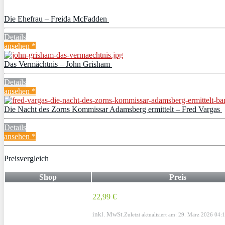
Die Ehefrau – Freida McFadden
Details
ansehen *
Das Vermächtnis – John Grisham
Details
ansehen *
Die Nacht des Zorns Kommissar Adamsberg ermittelt – Fred Vargas
Details
ansehen *
Preisvergleich
Shop
Preis
22,99 €
inkl. MwSt.
Zuletzt aktualisiert am: 29. März 2026 04: