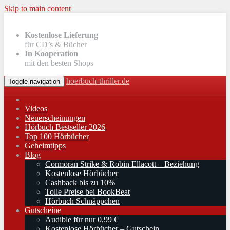
Skip to main content
Kostenlose Lieferung
für CD’s & Bücher
In Kooperation
mit den besten Shops
hoerbuch-thriller.de
Toggle navigation
Videos
Neuerscheinungen
Hörbuch Bestseller 2026
Top 100 Hörbücher
Geheimtipps
Blog
Cormoran Strike & Robin Ellacott – Beziehung
Kostenlose Hörbücher
Cashback bis zu 10%
Tolle Preise bei BookBeat
Hörbuch Schnäppchen
Gutscheine
Audible für nur 0,99 €
Kostenlose Hörbücher – Gutschein