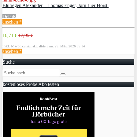
Blutregen Alexander – Thomas Enger, Jørn Lier Horst
Details
ansehen *
16,71 €
17,95 €
inkl. MwSt.
Zuletzt aktualisiert am: 29. März 2026 09:14
ansehen *
Suche
kostenloses Probe Abo testen