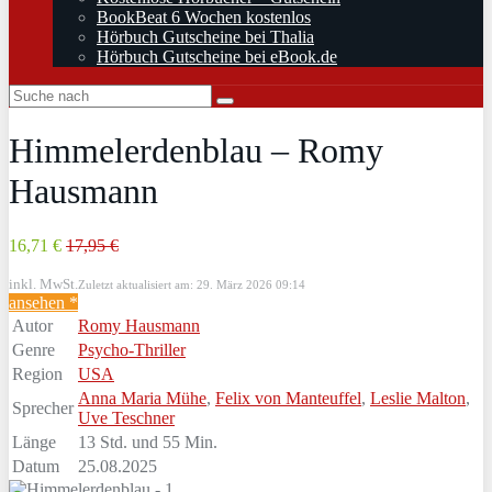
BookBeat 6 Wochen kostenlos
Hörbuch Gutscheine bei Thalia
Hörbuch Gutscheine bei eBook.de
Himmelerdenblau – Romy
Hausmann
16,71 €
17,95 €
inkl. MwSt.
Zuletzt aktualisiert am: 29. März 2026 09:14
ansehen *
Autor
Romy Hausmann
Genre
Psycho-Thriller
Region
USA
Anna Maria Mühe
,
Felix von Manteuffel
,
Leslie Malton
,
Sprecher
Uve Teschner
Länge
13 Std. und 55 Min.
Datum
25.08.2025