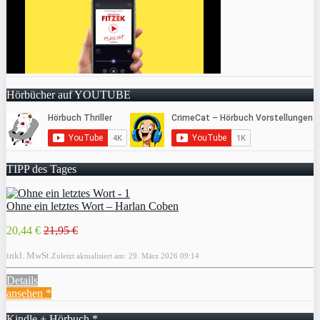
Hörbücher auf YOUTUBE
TIPP des Tages
Ohne ein letztes Wort – Harlan Coben
20,44 €
21,95 €
inkl. MwSt.
Zuletzt aktualisiert am: 29. März 2026 09:14
Details
ansehen *
Kindle + Hörbuch *