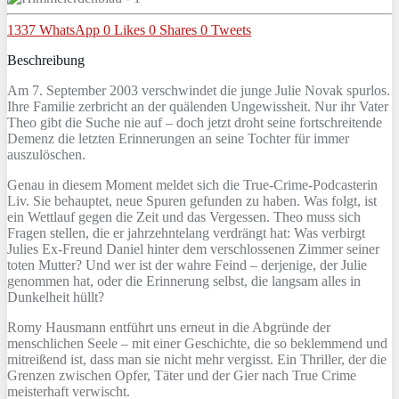
1337
WhatsApp
0
Likes
0
Shares
0
Tweets
Beschreibung
Am 7. September 2003 verschwindet die junge Julie Novak spurlos.
Ihre Familie zerbricht an der quälenden Ungewissheit. Nur ihr Vater
Theo gibt die Suche nie auf – doch jetzt droht seine fortschreitende
Demenz die letzten Erinnerungen an seine Tochter für immer
auszulöschen.
Genau in diesem Moment meldet sich die True-Crime-Podcasterin
Liv. Sie behauptet, neue Spuren gefunden zu haben. Was folgt, ist
ein Wettlauf gegen die Zeit und das Vergessen. Theo muss sich
Fragen stellen, die er jahrzehntelang verdrängt hat: Was verbirgt
Julies Ex-Freund Daniel hinter dem verschlossenen Zimmer seiner
toten Mutter? Und wer ist der wahre Feind – derjenige, der Julie
genommen hat, oder die Erinnerung selbst, die langsam alles in
Dunkelheit hüllt?
Romy Hausmann entführt uns erneut in die Abgründe der
menschlichen Seele – mit einer Geschichte, die so beklemmend und
mitreißend ist, dass man sie nicht mehr vergisst. Ein Thriller, der die
Grenzen zwischen Opfer, Täter und der Gier nach True Crime
meisterhaft verwischt.