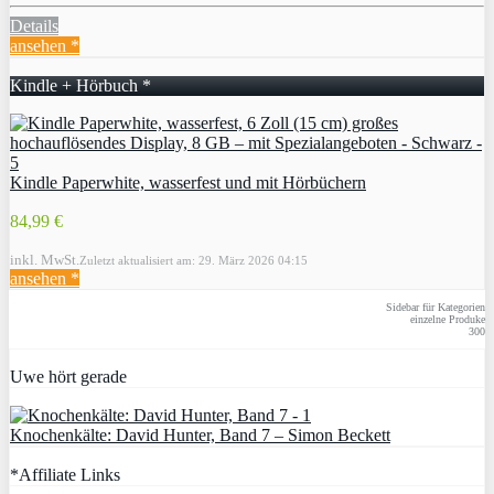
Details
ansehen *
Kindle + Hörbuch *
Kindle Paperwhite, wasserfest und mit Hörbüchern
84,99 €
inkl. MwSt.
Zuletzt aktualisiert am: 29. März 2026 04:15
ansehen *
Sidebar für Kategorien
einzelne Produke
300
Uwe hört gerade
Knochenkälte: David Hunter, Band 7 – Simon Beckett
*Affiliate Links