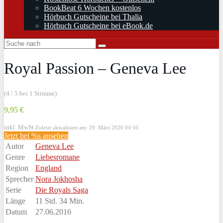
BookBeat 6 Wochen kostenlos
Hörbuch Gutscheine bei Thalia
Hörbuch Gutscheine bei eBook.de
Royal Passion – Geneva Lee
(4 / 5 bei 1 Stimme)
9,95 €
inkl. MwSt.
Zuletzt aktualisiert am: 29. März 2026 04:10
Jetzt bei %s ansehen
Autor
Geneva Lee
Genre
Liebesromane
Region
England
Sprecher
Nora Jokhosha
Serie
Die Royals Saga
Länge
11 Std. 34 Min.
Datum
27.06.2016