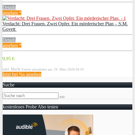
Details
ansehen *
Verdacht: Drei Frauen. Zwei Opfer. Ein mörderischer Plan – S.M.
Govett
Details
ansehen *
9,95 €
inkl. MwSt.
Zuletzt aktualisiert am: 29. März 2026 04:10
Jetzt bei %s ansehen
Suche
kostenloses Probe Abo testen