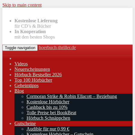
Skip to main content
Kostenlose Lieferung
für CD’s & Bücher
In Kooperation
mit den besten Shops
hoerbuch-thriller.de
Toggle navigation
Videos
Neuerscheinungen
Hörbuch Bestseller 2026
Top 100 Hörbücher
Geheimtipps
Blog
Cormoran Strike & Robin Ellacott – Beziehung
Kostenlose Hörbücher
Cashback bis zu 10%
Tolle Preise bei BookBeat
Hörbuch Schnäppchen
Gutscheine
Audible für nur 0,99 €
Kostenlose Hörbücher – Gutschein