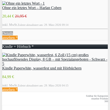
Ohne ein letztes Wort – Harlan Coben
20,44 €
21,95 €
inkl. MwSt.
Zuletzt aktualisiert am: 29. März 2026 09:14
Details
ansehen *
Kindle + Hörbuch *
Kindle Paperwhite, wasserfest und mit Hörbüchern
84,99 €
inkl. MwSt.
Zuletzt aktualisiert am: 29. März 2026 04:15
ansehen *
Sidebar für Kategorien
einzelne Produke
300