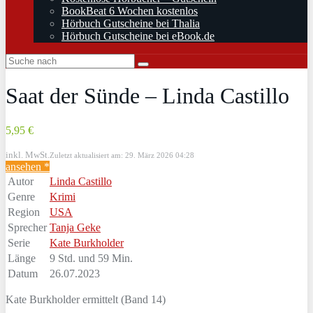
BookBeat 6 Wochen kostenlos
Hörbuch Gutscheine bei Thalia
Hörbuch Gutscheine bei eBook.de
Saat der Sünde – Linda Castillo
5,95 €
inkl. MwSt.
Zuletzt aktualisiert am: 29. März 2026 04:28
ansehen *
Autor
Linda Castillo
Genre
Krimi
Region
USA
Sprecher
Tanja Geke
Serie
Kate Burkholder
Länge
9 Std. und 59 Min.
Datum
26.07.2023
Kate Burkholder ermittelt (Band 14)