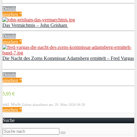
Details
ansehen *
Das Vermächtnis – John Grisham
Details
ansehen *
Die Nacht des Zorns Kommissar Adamsberg ermittelt – Fred Vargas
Details
ansehen *
5,95 €
inkl. MwSt.
Zuletzt aktualisiert am: 29. März 2026 04:28
ansehen *
Suche