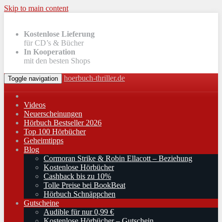
Skip to main content
Kostenlose Lieferung
für CD’s & Bücher
In Kooperation
mit den besten Shops
hoerbuch-thriller.de
Toggle navigation
Videos
Neuerscheinungen
Hörbuch Bestseller 2026
Top 100 Hörbücher
Geheimtipps
Blog
Cormoran Strike & Robin Ellacott – Beziehung
Kostenlose Hörbücher
Cashback bis zu 10%
Tolle Preise bei BookBeat
Hörbuch Schnäppchen
Gutscheine
Audible für nur 0,99 €
Kostenlose Hörbücher – Gutschein