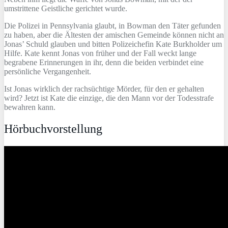
umstrittene Geistliche gerichtet wurde.
Die Polizei in Pennsylvania glaubt, in Bowman den Täter gefunden
zu haben, aber die Ältesten der amischen Gemeinde können nicht an
Jonas’ Schuld glauben und bitten Polizeichefin Kate Burkholder um
Hilfe. Kate kennt Jonas von früher und der Fall weckt lange
begrabene Erinnerungen in ihr, denn die beiden verbindet eine
persönliche Vergangenheit.
Ist Jonas wirklich der rachsüchtige Mörder, für den er gehalten
wird? Jetzt ist Kate die einzige, die den Mann vor der Todesstrafe
bewahren kann.
Hörbuchvorstellung