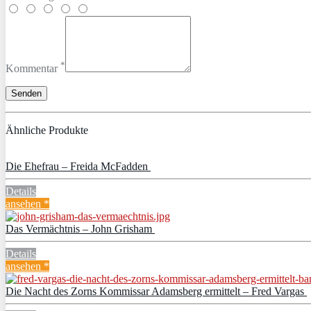
*
Kommentar
Ähnliche Produkte
Die Ehefrau – Freida McFadden
Details
ansehen *
Das Vermächtnis – John Grisham
Details
ansehen *
Die Nacht des Zorns Kommissar Adamsberg ermittelt – Fred Vargas