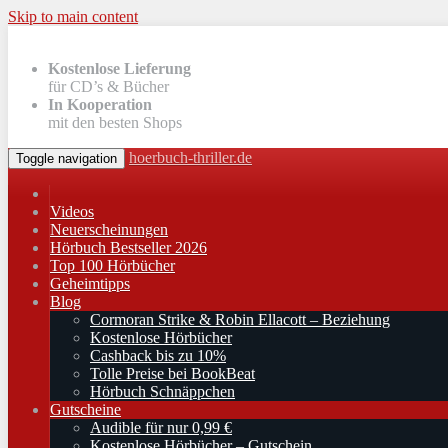
Skip to main content
Kostenlose Lieferung
für CD’s & Bücher
In Kooperation
mit den besten Shops
hoerbuch-thriller.de
Toggle navigation
Videos
Neuerscheinungen
Hörbuch Bestseller 2026
Top 100 Hörbücher
Geheimtipps
Blog
Cormoran Strike & Robin Ellacott – Beziehung
Kostenlose Hörbücher
Cashback bis zu 10%
Tolle Preise bei BookBeat
Hörbuch Schnäppchen
Gutscheine
Audible für nur 0,99 €
Kostenlose Hörbücher – Gutschein