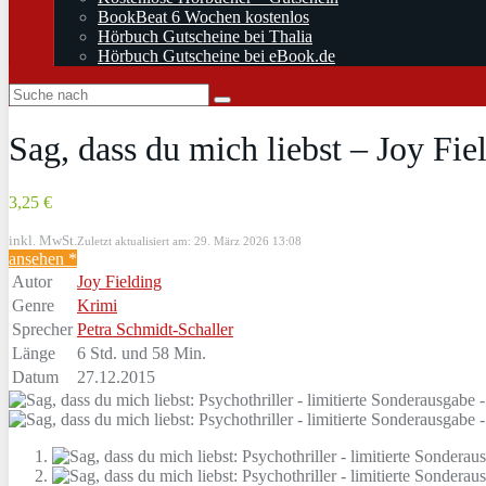
BookBeat 6 Wochen kostenlos
Hörbuch Gutscheine bei Thalia
Hörbuch Gutscheine bei eBook.de
Sag, dass du mich liebst – Joy Fie
3,25 €
inkl. MwSt.
Zuletzt aktualisiert am: 29. März 2026 13:08
ansehen *
Autor
Joy Fielding
Genre
Krimi
Sprecher
Petra Schmidt-Schaller
Länge
6 Std. und 58 Min.
Datum
27.12.2015