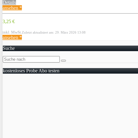
Details
ansehen *
3,25 €
inkl. MwSt.
Zuletzt aktualisiert am: 29. März 2026 13:08
ansehen *
Suche
kostenloses Probe Abo testen