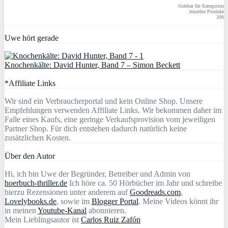
Sidebar für Kategorien
einzelne Produke
300
Uwe hört gerade
Knochenkälte: David Hunter, Band 7 – Simon Beckett
*Affiliate Links
Wir sind ein Verbraucherportal und kein Online Shop. Unsere
Empfehlungen verwenden Affiliate Links. Wir bekommen daher im
Falle eines Kaufs, eine geringe Verkaufsprovision vom jeweiligen
Partner Shop. Für dich entstehen dadurch natürlich keine
zusätzlichen Kosten.
Über den Autor
Hi, ich bin Uwe der Begründer, Betreiber und Admin von
hoerbuch-thriller.de
Ich höre ca. 50 Hörbücher im Jahr und schreibe
hierzu Rezensionen unter anderem auf
Goodreads.com
,
Lovelybooks.de
, sowie im
Blogger Portal
. Meine Videos könnt ihr
in meinen
Youtube-Kanal
abonnieren.
Mein Lieblingsautor ist
Carlos Ruiz Zafón