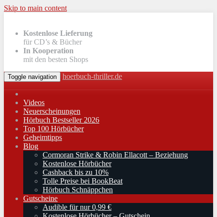
Skip to main content
Kostenlose Lieferung
für CD’s & Bücher
In Kooperation
mit den besten Shops
hoerbuch-thriller.de
Toggle navigation
Videos
Neuerscheinungen
Hörbuch Bestseller 2026
Top 100 Hörbücher
Geheimtipps
Blog
Cormoran Strike & Robin Ellacott – Beziehung
Kostenlose Hörbücher
Cashback bis zu 10%
Tolle Preise bei BookBeat
Hörbuch Schnäppchen
Gutscheine
Audible für nur 0,99 €
Kostenlose Hörbücher – Gutschein