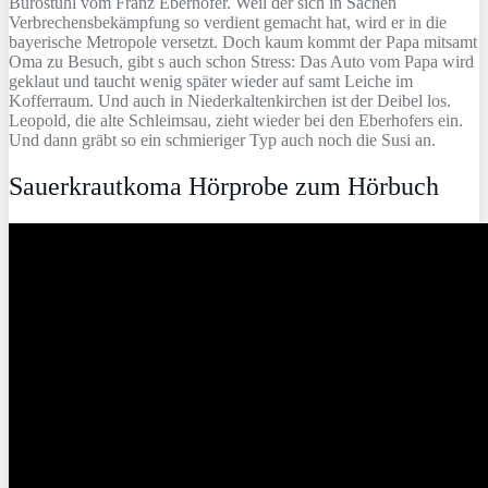
Bürostuhl vom Franz Eberhofer. Weil der sich in Sachen
Verbrechensbekämpfung so verdient gemacht hat, wird er in die
bayerische Metropole versetzt. Doch kaum kommt der Papa mitsamt
Oma zu Besuch, gibt s auch schon Stress: Das Auto vom Papa wird
geklaut und taucht wenig später wieder auf samt Leiche im
Kofferraum. Und auch in Niederkaltenkirchen ist der Deibel los.
Leopold, die alte Schleimsau, zieht wieder bei den Eberhofers ein.
Und dann gräbt so ein schmieriger Typ auch noch die Susi an.
Sauerkrautkoma Hörprobe zum Hörbuch