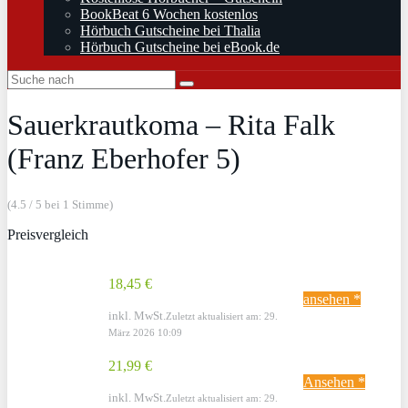
BookBeat 6 Wochen kostenlos
Hörbuch Gutscheine bei Thalia
Hörbuch Gutscheine bei eBook.de
Sauerkrautkoma – Rita Falk
(Franz Eberhofer 5)
(4.5 / 5 bei 1 Stimme)
Preisvergleich
18,45 €
ansehen *
inkl. MwSt.
Zuletzt aktualisiert am: 29.
März 2026 10:09
21,99 €
Ansehen *
inkl. MwSt.
Zuletzt aktualisiert am: 29.