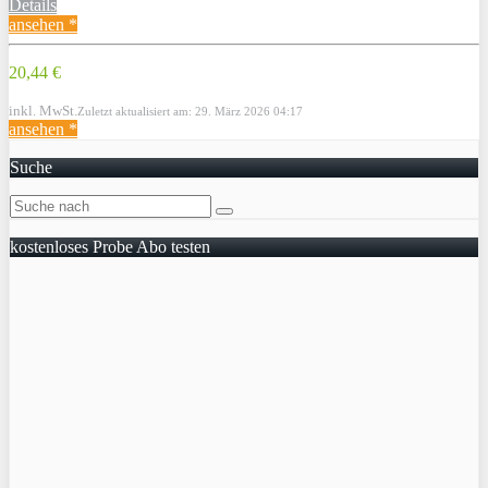
Details
ansehen *
20,44 €
inkl. MwSt.
Zuletzt aktualisiert am: 29. März 2026 04:17
ansehen *
Suche
kostenloses Probe Abo testen