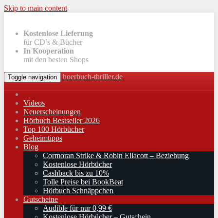
Skip to main content
Kostenlose Lieferung
für CD’s & Bücher
In Kooperation
mit den besten Shops
hoerbuch-thriller.de
Toggle navigation
Videos
Neuerscheinungen
Hörbuch Bestseller 2026
Top 100 Hörbücher
Geheimtipps
Blog
Cormoran Strike & Robin Ellacott – Beziehung
Kostenlose Hörbücher
Cashback bis zu 10%
Tolle Preise bei BookBeat
Hörbuch Schnäppchen
Gutscheine
Audible für nur 0,99 €
Kostenlose Hörbücher – Gutschein