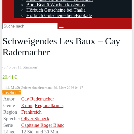
BookBeat 6 Wochen kostenlos
Hörbuch Gutscheine bei Thalia
Hörbuch Gutscheine bei eBook.de
Schweigendes Les Baux – Cay
Rademacher
(5 / 5 bei 11 Stimmen)
20,44 €
inkl. MwSt.
Zuletzt aktualisiert am: 29. März 2026 04:17
ansehen *
Autor
Cay Rademacher
Genre
Krimi
,
Regionalkrimis
Region
Frankreich
Sprecher
Oliver Siebeck
Serie
Capitaine Roger Blanc
Länge
12 Std. und 30 Min.