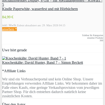
Kindle Paperwhite, wasserfest und mit Hörbüchern
84,99 €
inkl. MwSt.
Zuletzt aktualisiert am: 29. März 2026 04:15
ansehen *
Sidebar für Kategorien
einzelne Produke
300
Uwe hört gerade
Knochenkälte: David Hunter, Band 7 – Simon Beckett
*Affiliate Links
Wir sind ein Verbraucherportal und kein Online Shop. Unsere
Empfehlungen verwenden Affiliate Links. Wir bekommen daher im
Falle eines Kaufs, eine geringe Verkaufsprovision vom jeweiligen
Partner Shop. Für dich entstehen dadurch natürlich keine
zusätzlichen Kosten.
Über den Autor