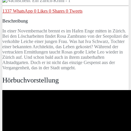
1337
WhatsApp
0
Likes
0
Shares
0
Tweets
Beschreibung
In einer Novembernacht brennt es im Hafen Enge mitten in Zürich.
Bei den Löscharbeiten findet Rosa Zambrano von der Seepolizei die
verkohlte Leiche einer jungen Frau. Was hat Iva Schwarz, Tochter
einer bekannten Architektin, das Leben gekostet? Während der
vertrackten Ermittlungen taucht Rosas große Liebe Leo wieder in
Zürich auf. Und schon bald auch in ihrem zauberhaften
Altstadtgarten. Doch er ist nicht das einzige Gespenst aus der
Vergangenheit, das in der Stadt umgeht.
Hörbuchvorstellung