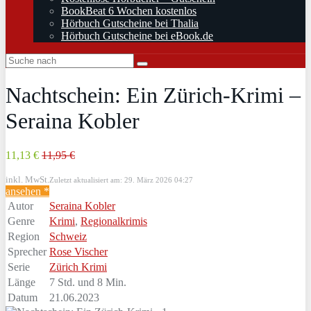
BookBeat 6 Wochen kostenlos
Hörbuch Gutscheine bei Thalia
Hörbuch Gutscheine bei eBook.de
Nachtschein: Ein Zürich-Krimi –
Seraina Kobler
11,13 €
11,95 €
inkl. MwSt.
Zuletzt aktualisiert am: 29. März 2026 04:27
ansehen *
Autor
Seraina Kobler
Genre
Krimi
,
Regionalkrimis
Region
Schweiz
Sprecher
Rose Vischer
Serie
Zürich Krimi
Länge
7 Std. und 8 Min.
Datum
21.06.2023