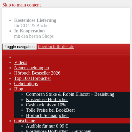
Skip to main content
Kostenlose Lieferung
für CD’s & Bücher
In Kooperation
mit den besten Shops
hoerbuch-thriller.de
Toggle navigation
Videos
Neuerscheinungen
Hörbuch Bestseller 2026
Top 100 Hörbücher
Geheimtipps
Blog
Cormoran Strike & Robin Ellacott – Beziehung
Kostenlose Hörbücher
Cashback bis zu 10%
Tolle Preise bei BookBeat
Hörbuch Schnäppchen
Gutscheine
Audible für nur 0,99 €
Kostenlose Hörbücher – Gutschein