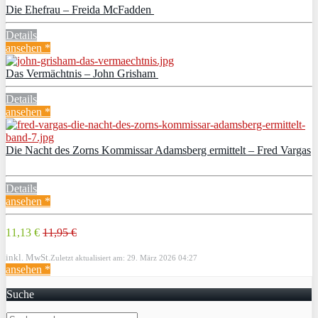
Die Ehefrau – Freida McFadden
Details
ansehen *
Das Vermächtnis – John Grisham
Details
ansehen *
Die Nacht des Zorns Kommissar Adamsberg ermittelt – Fred Vargas
Details
ansehen *
11,13 €
11,95 €
inkl. MwSt.
Zuletzt aktualisiert am: 29. März 2026 04:27
ansehen *
Suche