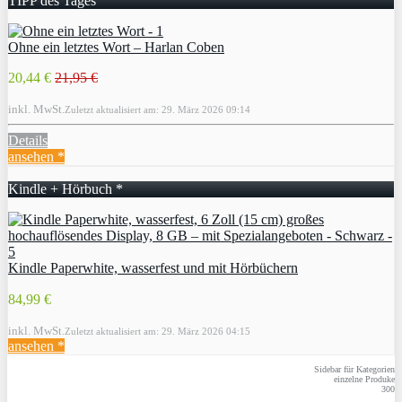
TIPP des Tages
Ohne ein letztes Wort – Harlan Coben
20,44 €
21,95 €
inkl. MwSt.
Zuletzt aktualisiert am: 29. März 2026 09:14
Details
ansehen *
Kindle + Hörbuch *
Kindle Paperwhite, wasserfest und mit Hörbüchern
84,99 €
inkl. MwSt.
Zuletzt aktualisiert am: 29. März 2026 04:15
ansehen *
Sidebar für Kategorien
einzelne Produke
300