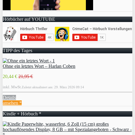
Hörbücher auf YOUTUBE
TIPP des Tages
Ohne ein letztes Wort – Harlan Coben
20,44 €
21,95 €
inkl. MwSt.
Zuletzt aktualisiert am: 29. März 2026 09:14
Details
ansehen *
Kindle + Hörbuch *