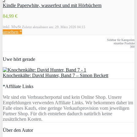
Kindle Paperwhite, wasserfest und mit Hörbüchern
84,99 €
inkl. MwSt.
Zuletzt aktualisiert am: 29. März 2026 04:15
ansehen *
Sidebar für Kategorien
einzelne Produke
300
Uwe hört gerade
Knochenkälte: David Hunter, Band 7 – Simon Beckett
*Affiliate Links
Wir sind ein Verbraucherportal und kein Online Shop. Unsere
Empfehlungen verwenden Affiliate Links. Wir bekommen daher im
Falle eines Kaufs, eine geringe Verkaufsprovision vom jeweiligen
Partner Shop. Für dich entstehen dadurch natürlich keine
zusätzlichen Kosten.
Über den Autor