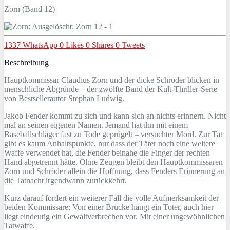
Zorn (Band 12)
1337
WhatsApp
0
Likes
0
Shares
0
Tweets
Beschreibung
Hauptkommissar Claudius Zorn und der dicke Schröder blicken in
menschliche Abgründe – der zwölfte Band der Kult-Thriller-Serie
von Bestsellerautor Stephan Ludwig.
Jakob Fender kommt zu sich und kann sich an nichts erinnern. Nicht
mal an seinen eigenen Namen. Jemand hat ihn mit einem
Baseballschläger fast zu Tode geprügelt – versuchter Mord. Zur Tat
gibt es kaum Anhaltspunkte, nur dass der Täter noch eine weitere
Waffe verwendet hat, die Fender beinahe die Finger der rechten
Hand abgetrennt hätte. Ohne Zeugen bleibt den Hauptkommissaren
Zorn und Schröder allein die Hoffnung, dass Fenders Erinnerung an
die Tatnacht irgendwann zurückkehrt.
Kurz darauf fordert ein weiterer Fall die volle Aufmerksamkeit der
beiden Kommissare: Von einer Brücke hängt ein Toter, auch hier
liegt eindeutig ein Gewaltverbrechen vor. Mit einer ungewöhnlichen
Tatwaffe.