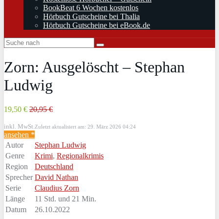
BookBeat 6 Wochen kostenlos
Hörbuch Gutscheine bei Thalia
Hörbuch Gutscheine bei eBook.de
Zorn: Ausgelöscht – Stephan
Ludwig
19,50 €
20,95 €
inkl. MwSt.
Zuletzt aktualisiert am: 29. März 2026 04:24
ansehen *
Autor
Stephan Ludwig
Genre
Krimi
,
Regionalkrimis
Region
Deutschland
Sprecher
David Nathan
Serie
Claudius Zorn
Länge
11 Std. und 21 Min.
Datum
26.10.2022