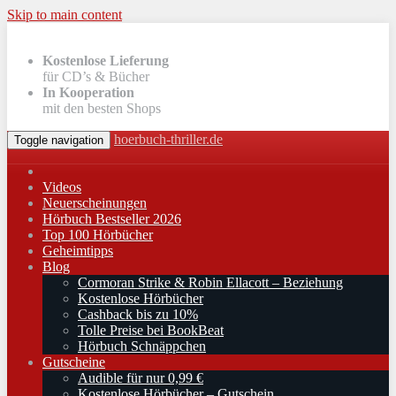
Skip to main content
Kostenlose Lieferung
für CD’s & Bücher
In Kooperation
mit den besten Shops
hoerbuch-thriller.de
Toggle navigation
Videos
Neuerscheinungen
Hörbuch Bestseller 2026
Top 100 Hörbücher
Geheimtipps
Blog
Cormoran Strike & Robin Ellacott – Beziehung
Kostenlose Hörbücher
Cashback bis zu 10%
Tolle Preise bei BookBeat
Hörbuch Schnäppchen
Gutscheine
Audible für nur 0,99 €
Kostenlose Hörbücher – Gutschein