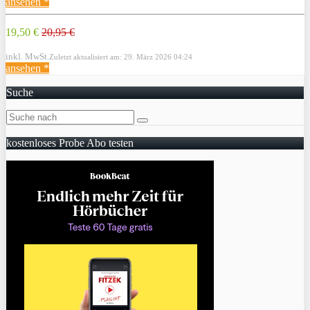
ansehen *
19,50 €
20,95 €
inkl. MwSt.
Zuletzt aktualisiert am: 29. März 2026 04:24
ansehen *
Suche
kostenloses Probe Abo testen