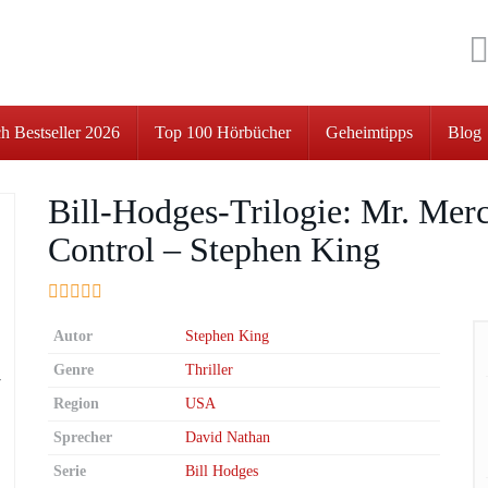
h Bestseller 2026
Top 100 Hörbücher
Geheimtipps
Blog
Bill-Hodges-Trilogie: Mr. Mer
Control – Stephen King
Autor
Stephen King
Genre
Thriller
Region
USA
Sprecher
David Nathan
Serie
Bill Hodges