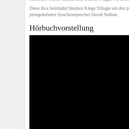
Diese Box beinhaltet Stephen Kings Trilogie um den p
preisgekrönten Synchronsprecher David Nathan.
Hörbuchvorstellung