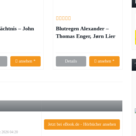
ächtnis – John
Blutregen Alexander –
Thomas Enger, Jørn Lier
Horst
ansehen *
Details
ansehen *
Jetzt bei eBook.de - Hörbücher ansehen
rz 2026 04:20