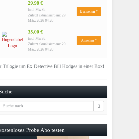
29,98 €
inkl. MwSt.
ansehen *
Zuletzt aktualisiert am: 29.
März 2026 04:20
35,00 €
inkl. MwSt.
Ansehen *
Zuletzt aktualisiert am: 29.
März 2026 04:20
r-Trilogie um Ex-Detective Bill Hodges in einer Box!
Suche
kostenloses Probe Abo testen