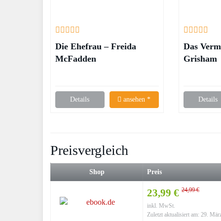
Die Ehefrau – Freida
Das Verm
McFadden
Grisham
Details
ansehen *
Details
Preisvergleich
Shop
Preis
24,99 €
23,99 €
inkl. MwSt.
Zuletzt aktualisiert am: 29. Mä