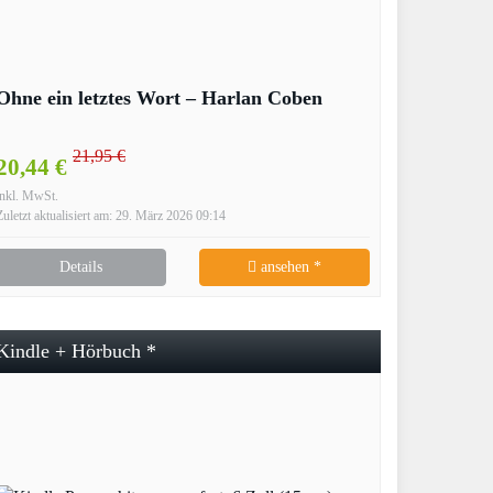
Ohne ein letztes Wort – Harlan Coben
21,95 €
20,44 €
inkl. MwSt.
Zuletzt aktualisiert am: 29. März 2026 09:14
Details
ansehen *
Kindle + Hörbuch *