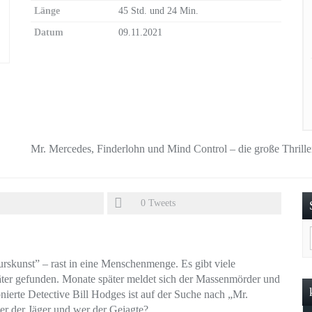
Länge
45 Std. und 24 Min.
Datum
09.11.2021
Mr. Mercedes, Finderlohn und Mind Control – die große Thrille
0
Tweets
skunst” – rast in eine Menschenmenge. Es gibt viele
ter gefunden. Monate später meldet sich der Massenmörder und
nierte Detective Bill Hodges ist auf der Suche nach „Mr.
hier der Jäger und wer der Gejagte?