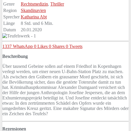
Genre
Rechtsmedizin
,
Thriller
Region
Skandinavien
Sprecher
Katharina Abt
Länge
8 Std. und 6 Min.
Datum
20.01.2020
1337
WhatsApp
0
Likes
0
Shares
0
Tweets
Beschreibung
Über tausend Gebeine sollen auf einem Friedhof in Kopenhagen
verlegt werden, um einer neuen U-Bahn-Station Platz zu machen.
Als zwischen den Gräbern ein grausamer Mord geschieht, ist sich
die Bevölkerung sicher, dass die gestörte Totenruhe damit zu tun
hat. Kriminalhauptkommissar Alexander Damgaard versichert sich
der Hilfe der jungen Anthropologin Josefine Jespersen, die an dem
Exhumierungsprojekt beteiligt ist. Und Josefine entdeckt tatsächlich
etwas: In den zertrümmerten Schädel des Opfers wurde ein
umgedrehtes Kreuz geritzt. Eine makabre Signatur des Mörders oder
ein Zeichen des Teufels?
Rezensionen