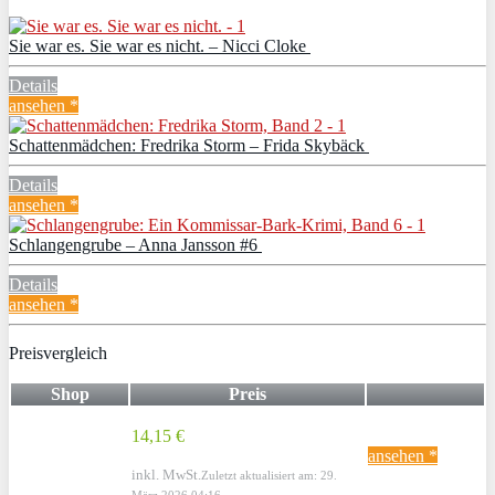
Sie war es. Sie war es nicht. – Nicci Cloke
Details
ansehen *
Schattenmädchen: Fredrika Storm – Frida Skybäck
Details
ansehen *
Schlangengrube – Anna Jansson #6
Details
ansehen *
Preisvergleich
Shop
Preis
14,15 €
ansehen *
inkl. MwSt.
Zuletzt aktualisiert am: 29.
März 2026 04:16