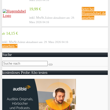
19,99 €
Jetzt bei
Hugendubel.de
inkl. MwSt.
ansehen
Zuletzt aktualisiert am: 29.
März 2026 04:16
14,15 €
ab
inkl. MwSt.
Zuletzt aktualisiert am: 29. März 2026 04:16
ansehen *
Suche
kostenloses Probe Abo testen