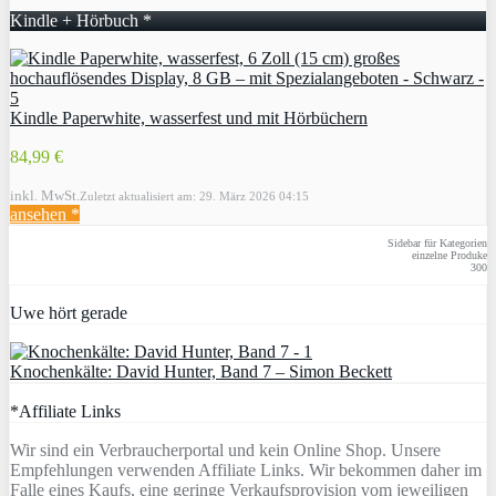
Kindle + Hörbuch *
Kindle Paperwhite, wasserfest und mit Hörbüchern
84,99 €
inkl. MwSt.
Zuletzt aktualisiert am: 29. März 2026 04:15
ansehen *
Sidebar für Kategorien
einzelne Produke
300
Uwe hört gerade
Knochenkälte: David Hunter, Band 7 – Simon Beckett
*Affiliate Links
Wir sind ein Verbraucherportal und kein Online Shop. Unsere
Empfehlungen verwenden Affiliate Links. Wir bekommen daher im
Falle eines Kaufs, eine geringe Verkaufsprovision vom jeweiligen