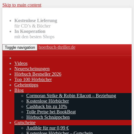
Skip to main content
Kostenlose Lieferung
für CD’s & Bücher
In Kooperation
mit den besten Shops
hoerbuch-thriller.de
Toggle navigation
Videos
Neuerscheinungen
Hörbuch Bestseller 2026
Top 100 Hörbücher
Geheimtipps
Blog
Cormoran Strike & Robin Ellacott – Beziehung
Kostenlose Hörbücher
Cashback bis zu 10%
Tolle Preise bei BookBeat
Hörbuch Schnäppchen
Gutscheine
Audible für nur 0,99 €
Kostenlose Hörbücher – Gutschein