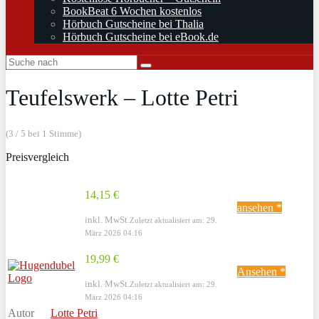
BookBeat 6 Wochen kostenlos
Hörbuch Gutscheine bei Thalia
Hörbuch Gutscheine bei eBook.de
Teufelswerk – Lotte Petri
(3 / 5 bei 1 Stimme)
Preisvergleich
14,15 €
ansehen *
inkl. MwSt.
Zuletzt aktualisiert am: 29.
März 2026 04:16
19,99 €
Ansehen *
inkl. MwSt.
Zuletzt aktualisiert am: 29.
März 2026 04:16
Autor
Lotte Petri