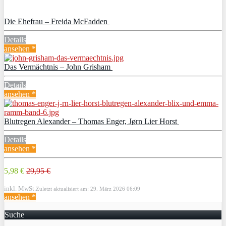
Die Ehefrau – Freida McFadden
Details
ansehen *
Das Vermächtnis – John Grisham
Details
ansehen *
Blutregen Alexander – Thomas Enger, Jørn Lier Horst
Details
ansehen *
5,98 €
29,95 €
inkl. MwSt.
Zuletzt aktualisiert am: 29. März 2026 06:09
ansehen *
Suche