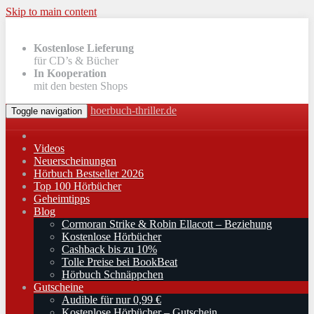
Skip to main content
Kostenlose Lieferung
für CD’s & Bücher
In Kooperation
mit den besten Shops
hoerbuch-thriller.de
Toggle navigation
Videos
Neuerscheinungen
Hörbuch Bestseller 2026
Top 100 Hörbücher
Geheimtipps
Blog
Cormoran Strike & Robin Ellacott – Beziehung
Kostenlose Hörbücher
Cashback bis zu 10%
Tolle Preise bei BookBeat
Hörbuch Schnäppchen
Gutscheine
Audible für nur 0,99 €
Kostenlose Hörbücher – Gutschein