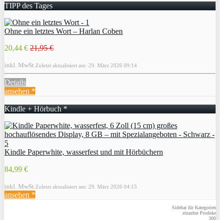
TIPP des Tages
Ohne ein letztes Wort – Harlan Coben
20,44 €
21,95 €
inkl. MwSt.
Zuletzt aktualisiert am: 29. März 2026 09:14
Details
ansehen *
Kindle + Hörbuch *
Kindle Paperwhite, wasserfest und mit Hörbüchern
84,99 €
inkl. MwSt.
Zuletzt aktualisiert am: 29. März 2026 04:15
ansehen *
Sidebar für Kategorien
einzelne Produke
300