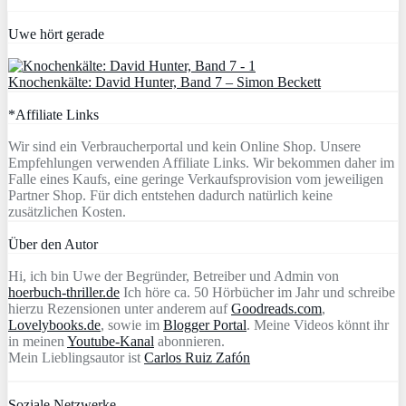
Uwe hört gerade
Knochenkälte: David Hunter, Band 7 – Simon Beckett
*Affiliate Links
Wir sind ein Verbraucherportal und kein Online Shop. Unsere
Empfehlungen verwenden Affiliate Links. Wir bekommen daher im
Falle eines Kaufs, eine geringe Verkaufsprovision vom jeweiligen
Partner Shop. Für dich entstehen dadurch natürlich keine
zusätzlichen Kosten.
Über den Autor
Hi, ich bin Uwe der Begründer, Betreiber und Admin von
hoerbuch-thriller.de
Ich höre ca. 50 Hörbücher im Jahr und schreibe
hierzu Rezensionen unter anderem auf
Goodreads.com
,
Lovelybooks.de
, sowie im
Blogger Portal
. Meine Videos könnt ihr
in meinen
Youtube-Kanal
abonnieren.
Mein Lieblingsautor ist
Carlos Ruiz Zafón
Soziale Netzwerke