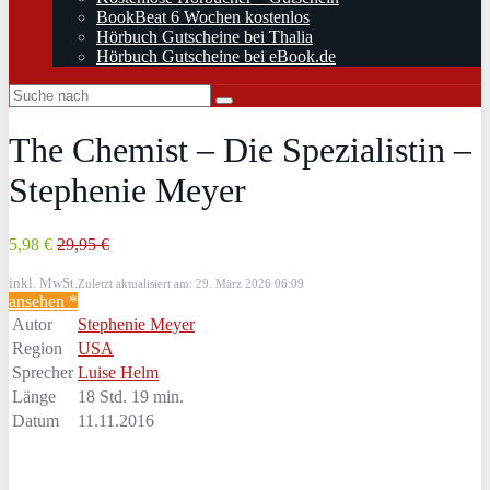
BookBeat 6 Wochen kostenlos
Hörbuch Gutscheine bei Thalia
Hörbuch Gutscheine bei eBook.de
The Chemist – Die Spezialistin –
Stephenie Meyer
5,98 €
29,95 €
inkl. MwSt.
Zuletzt aktualisiert am: 29. März 2026 06:09
ansehen *
Autor
Stephenie Meyer
Region
USA
Sprecher
Luise Helm
Länge
18 Std. 19 min.
Datum
11.11.2016