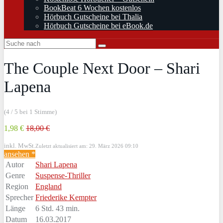
BookBeat 6 Wochen kostenlos
Hörbuch Gutscheine bei Thalia
Hörbuch Gutscheine bei eBook.de
The Couple Next Door – Shari
Lapena
(4 / 5 bei 1 Stimme)
1,98 €
18,00 €
inkl. MwSt.
Zuletzt aktualisiert am: 29. März 2026 09:10
ansehen *
Autor
Shari Lapena
Genre
Suspense-Thriller
Region
England
Sprecher
Friederike Kempter
Länge
6 Std. 43 min.
Datum
16.03.2017