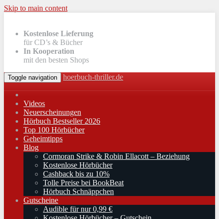
Skip to main content
Kostenlose Lieferung
für CD’s & Bücher
In Kooperation
mit den besten Shops
hoerbuch-thriller.de
Toggle navigation
Videos
Neuerscheinungen
Hörbuch Bestseller 2026
Top 100 Hörbücher
Geheimtipps
Blog
Cormoran Strike & Robin Ellacott – Beziehung
Kostenlose Hörbücher
Cashback bis zu 10%
Tolle Preise bei BookBeat
Hörbuch Schnäppchen
Gutscheine
Audible für nur 0,99 €
Kostenlose Hörbücher – Gutschein