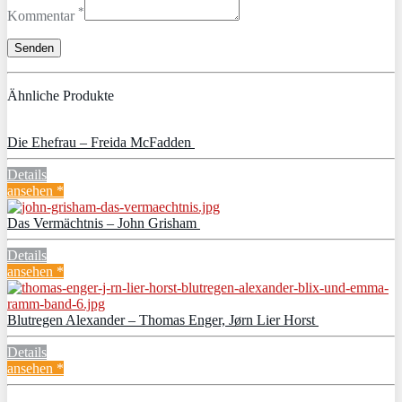
*
Kommentar
Ähnliche Produkte
Die Ehefrau – Freida McFadden
Details
ansehen *
Das Vermächtnis – John Grisham
Details
ansehen *
Blutregen Alexander – Thomas Enger, Jørn Lier Horst
Details
ansehen *