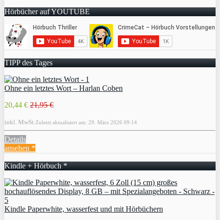
Hörbücher auf YOUTUBE
TIPP des Tages
Ohne ein letztes Wort – Harlan Coben
20,44 €
21,95 €
inkl. MwSt.
Zuletzt aktualisiert am: 29. März 2026 09:14
Details
ansehen *
Kindle + Hörbuch *
Kindle Paperwhite, wasserfest und mit Hörbüchern