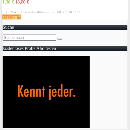
1,98 €
18,00 €
inkl. MwSt.
Zuletzt aktualisiert am: 29. März 2026 09:10
ansehen *
Suche
kostenloses Probe Abo testen