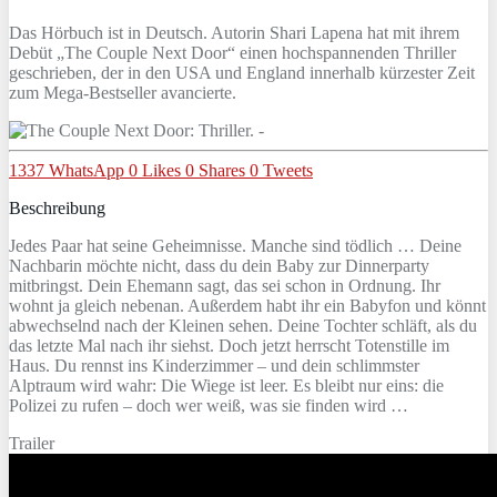
Das Hörbuch ist in Deutsch. Autorin Shari Lapena hat mit ihrem
Debüt „The Couple Next Door“ einen hochspannenden Thriller
geschrieben, der in den USA und England innerhalb kürzester Zeit
zum Mega-Bestseller avancierte.
1337
WhatsApp
0
Likes
0
Shares
0
Tweets
Beschreibung
Jedes Paar hat seine Geheimnisse. Manche sind tödlich … Deine
Nachbarin möchte nicht, dass du dein Baby zur Dinnerparty
mitbringst. Dein Ehemann sagt, das sei schon in Ordnung. Ihr
wohnt ja gleich nebenan. Außerdem habt ihr ein Babyfon und könnt
abwechselnd nach der Kleinen sehen. Deine Tochter schläft, als du
das letzte Mal nach ihr siehst. Doch jetzt herrscht Totenstille im
Haus. Du rennst ins Kinderzimmer – und dein schlimmster
Alptraum wird wahr: Die Wiege ist leer. Es bleibt nur eins: die
Polizei zu rufen – doch wer weiß, was sie finden wird …
Trailer