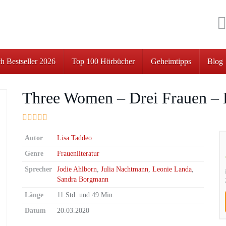
h Bestseller 2026
Top 100 Hörbücher
Geheimtipps
Blog
Three Women – Drei Frauen – 
Autor
Lisa Taddeo
Genre
Frauenliteratur
Sprecher
Jodie Ahlborn
,
Julia Nachtmann
,
Leonie Landa
,
Sandra Borgmann
Länge
11 Std. und 49 Min.
Datum
20.03.2020