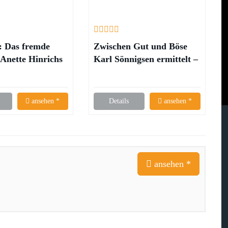
: Das fremde
Zwischen Gut und Böse
 Anette Hinrichs
Karl Sönnigsen ermittelt –
Dora Heldt
ansehen *
Details
ansehen *
ansehen *