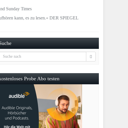
 und Sunday Times
 aufhören kann, es zu lesen.« DER SPIEGEL
Suche
kostenloses Probe Abo testen