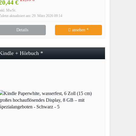
20,44 €
inkl. MwSt.
Zuletzt aktualisiert am: 29. März 2026 09:14
Details
ansehen *
Kindle + Hörbuch *