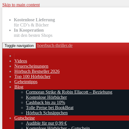
Skip to main content
Kostenlose Lieferung
für CD’s & Bücher
In Kooperation
mit den besten Shops
hoerbuch-thriller.de
Toggle navigation
Videos
Neuerscheinungen
Hörbuch Bestseller 2026
Top 100 Hörbücher
Geheimtipps
Blog
Cormoran Strike & Robin Ellacott – Beziehung
Kostenlose Hörbücher
Cashback bis zu 10%
Tolle Preise bei BookBeat
Hörbuch Schnäppchen
Gutscheine
Audible für nur 0,99 €
Kostenlose Hörbücher – Gutschein