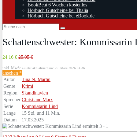
BookBeat 6 Wochen kostenlos
Hörbuch Gutscheine bei Thalia
Hörbuch Gutscheine bei eBook.de
Schattenschwester: Kommissarin L
24,16 €
25,95 €
inkl. MwSt.
Zuletzt aktualisiert am: 29. März 2026 04:36
ansehen *
Autor
Tina N. Martin
Genre
Krimi
Region
Skandinavien
Sprecher
Christiane Marx
Serie
Kommissarin Lind
Länge
15 Std. und 11 Min.
Datum
17.03.2025