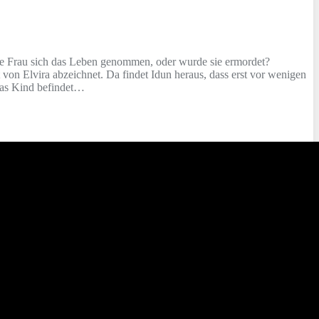
nge Frau sich das Leben genommen, oder wurde sie ermordet?
von Elvira abzeichnet. Da findet Idun heraus, dass erst vor wenigen
das Kind befindet…