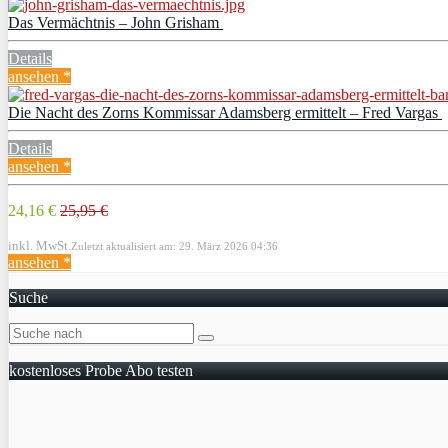
Das Vermächtnis – John Grisham
Details
ansehen *
Die Nacht des Zorns Kommissar Adamsberg ermittelt – Fred Vargas
Details
ansehen *
24,16 €
25,95 €
inkl. MwSt.
Zuletzt aktualisiert am: 29. März 2026 04:36
ansehen *
Suche
kostenloses Probe Abo testen