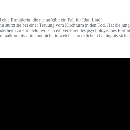
ne Ermittlerin, die nie aufgibt: ein Fall für Idun Lind!
nn stürzt sie bei einer Trauung vom Kirchturm in den Tod. Hat die ju
rheim zu ermitteln, wo sich ein verstörendes psychologisches Porträt 
nalkommissarin ahnt nicht, in welch schrecklichem Gefängnis sich 