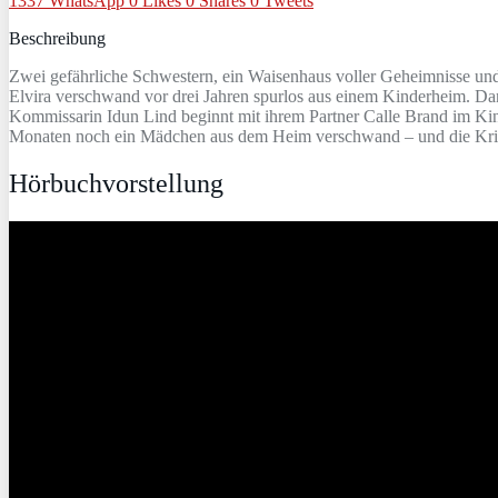
1337
WhatsApp
0
Likes
0
Shares
0
Tweets
Beschreibung
Zwei gefährliche Schwestern, ein Waisenhaus voller Geheimnisse und ei
Elvira verschwand vor drei Jahren spurlos aus einem Kinderheim. Da
Kommissarin Idun Lind beginnt mit ihrem Partner Calle Brand im Kinde
Monaten noch ein Mädchen aus dem Heim verschwand – und die Krimi
Hörbuchvorstellung