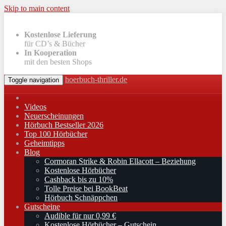
Skip to main content
Kostenlose Lieferung
für CD’s & Bücher
In Kooperation
mit den besten Shops
hoerbuch-thriller.de
Toggle navigation
Videos
Neuerscheinungen
Hörbuch Bestseller 2026
Top 100 Hörbücher
Geheimtipps
Blog
Cormoran Strike & Robin Ellacott – Beziehung
Kostenlose Hörbücher
Cashback bis zu 10%
Tolle Preise bei BookBeat
Hörbuch Schnäppchen
Gutscheine
Audible für nur 0,99 €
Kostenlose Hörbücher – Gutschein