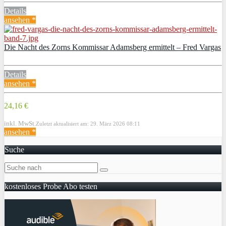
Details
ansehen *
Die Nacht des Zorns Kommissar Adamsberg ermittelt – Fred Vargas
Details
ansehen *
24,16 €
inkl. MwSt.
Zuletzt aktualisiert am: 29. März 2026 08:11
ansehen *
Suche
kostenloses Probe Abo testen