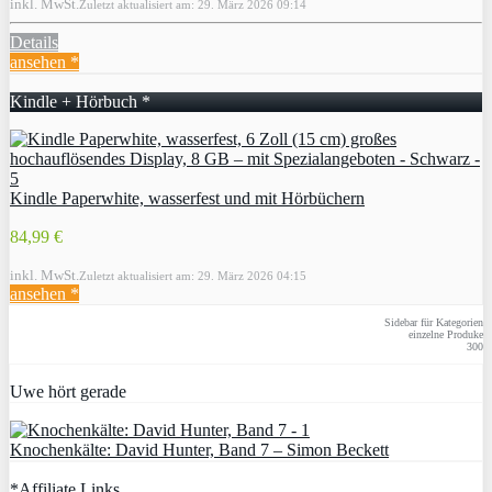
inkl. MwSt.
Zuletzt aktualisiert am: 29. März 2026 09:14
Details
ansehen *
Kindle + Hörbuch *
Kindle Paperwhite, wasserfest und mit Hörbüchern
84,99 €
inkl. MwSt.
Zuletzt aktualisiert am: 29. März 2026 04:15
ansehen *
Sidebar für Kategorien
einzelne Produke
300
Uwe hört gerade
Knochenkälte: David Hunter, Band 7 – Simon Beckett
*Affiliate Links