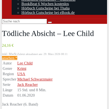
BookBeat 6 Wochen kostenlos
Hörbuch Gutscheine bei Thalia
Hörbuch Gutscheine bei eBook.de
Tödliche Absicht – Lee Child
24,16 €
inkl. MwSt.
Zuletzt aktualisiert am: 29. März 2026 08:11
ansehen *
Autor
Lee Child
Genre
Krimi
Region
USA
Sprecher
Michael Schwarzmaier
Serie
Jack Reacher
Länge
15 Std. und 8 Min.
Datum
01.06.2020
Jack Reacher (6. Band)