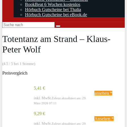
BookBeat 6 Wochen kostenlos
Hörbuch Gutscheine bei Thalia
Hörbuch Gutscheine bei eBook.de
Totentanz am Strand – Klaus-
Peter Wolf
(4.5 / 5 bei 1 Stimme)
Preisvergleich
5,41 €
ansehen *
inkl. MwSt.
Zuletzt aktualisiert am: 29.
März 2026 07:11
9,29 €
Ansehen *
inkl. MwSt.
Zuletzt aktualisiert am: 29.