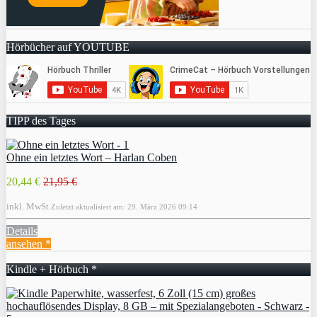
Hörbücher auf YOUTUBE
TIPP des Tages
Ohne ein letztes Wort – Harlan Coben
20,44 €
21,95 €
inkl. MwSt.
Zuletzt aktualisiert am: 29. März 2026 09:14
Details
ansehen *
Kindle + Hörbuch *