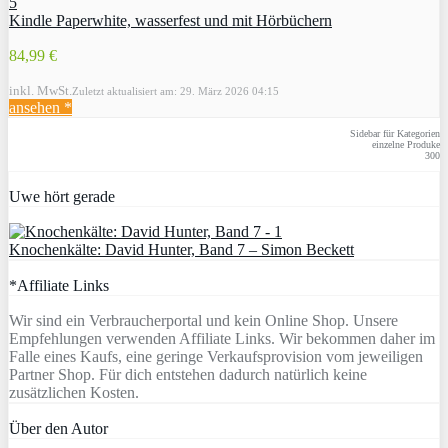
Kindle Paperwhite, wasserfest und mit Hörbüchern
84,99 €
inkl. MwSt.
Zuletzt aktualisiert am: 29. März 2026 04:15
ansehen *
Sidebar für Kategorien
einzelne Produke
300
Uwe hört gerade
Knochenkälte: David Hunter, Band 7 – Simon Beckett
*Affiliate Links
Wir sind ein Verbraucherportal und kein Online Shop. Unsere
Empfehlungen verwenden Affiliate Links. Wir bekommen daher im
Falle eines Kaufs, eine geringe Verkaufsprovision vom jeweiligen
Partner Shop. Für dich entstehen dadurch natürlich keine
zusätzlichen Kosten.
Über den Autor