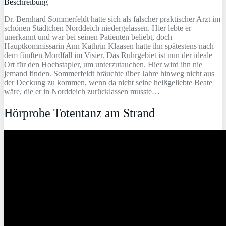
Beschreibung
Dr. Bernhard Sommerfeldt hatte sich als falscher praktischer Arzt im
schönen Städtchen Norddeich niedergelassen. Hier lebte er
unerkannt und war bei seinen Patienten beliebt, doch
Hauptkommissarin Ann Kathrin Klaasen hatte ihn spätestens nach
dem fünften Mordfall im Visier. Das Ruhrgebiet ist nun der ideale
Ort für den Hochstapler, um unterzutauchen. Hier wird ihn nie
jemand finden. Sommerfeldt bräuchte über Jahre hinweg nicht aus
der Deckung zu kommen, wenn da nicht seine heißgeliebte Beate
wäre, die er in Norddeich zurücklassen musste…
Hörprobe Totentanz am Strand