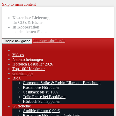
Skip to main content
Kostenlose Lieferung
für CD’s & Bücher
In Kooperation
mit den besten Shops
hoerbuch-thriller.de
Toggle navigation
Videos
Neuerscheinungen
Hörbuch Bestseller 2026
Top 100 Hörbücher
Geheimtipps
Blog
Cormoran Strike & Robin Ellacott – Beziehung
Kostenlose Hörbücher
Cashback bis zu 10%
Tolle Preise bei BookBeat
Hörbuch Schnäppchen
Gutscheine
Audible für nur 0,99 €
Kostenlose Hörbücher – Gutschein