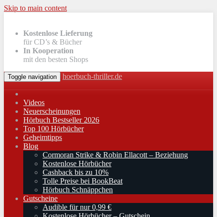
Skip to main content
Kostenlose Lieferung
für CD’s & Bücher
In Kooperation
mit den besten Shops
hoerbuch-thriller.de
Toggle navigation
Videos
Neuerscheinungen
Hörbuch Bestseller 2026
Top 100 Hörbücher
Geheimtipps
Blog
Cormoran Strike & Robin Ellacott – Beziehung
Kostenlose Hörbücher
Cashback bis zu 10%
Tolle Preise bei BookBeat
Hörbuch Schnäppchen
Gutscheine
Audible für nur 0,99 €
Kostenlose Hörbücher – Gutschein