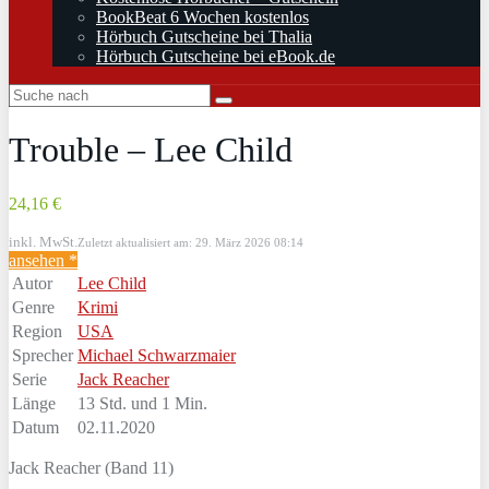
BookBeat 6 Wochen kostenlos
Hörbuch Gutscheine bei Thalia
Hörbuch Gutscheine bei eBook.de
Trouble – Lee Child
24,16 €
inkl. MwSt.
Zuletzt aktualisiert am: 29. März 2026 08:14
ansehen *
Autor
Lee Child
Genre
Krimi
Region
USA
Sprecher
Michael Schwarzmaier
Serie
Jack Reacher
Länge
13 Std. und 1 Min.
Datum
02.11.2020
Jack Reacher (Band 11)