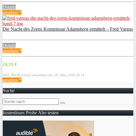
Details
ansehen *
Die Nacht des Zorns Kommissar Adamsberg ermittelt – Fred Vargas
Details
ansehen *
24,16 €
inkl. MwSt.
Zuletzt aktualisiert am: 29. März 2026 08:14
ansehen *
Suche
kostenloses Probe Abo testen