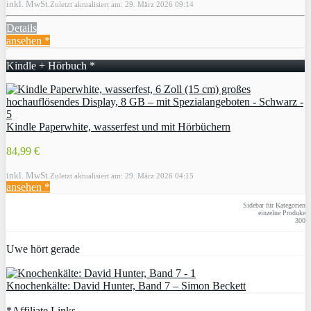
inkl. MwSt.
Zuletzt aktualisiert am: 29. März 2026 09:14
Details
ansehen *
Kindle + Hörbuch *
Kindle Paperwhite, wasserfest und mit Hörbüchern
84,99 €
inkl. MwSt.
Zuletzt aktualisiert am: 29. März 2026 04:15
ansehen *
Sidebar für Kategorien
einzelne Produke
300
Uwe hört gerade
Knochenkälte: David Hunter, Band 7 – Simon Beckett
*Affiliate Links