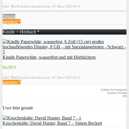
inkl. MwSt.
Zuletzt aktualisiert am: 29. März 2026 09:14
Details
ansehen *
Kindle + Hörbuch *
Kindle Paperwhite, wasserfest und mit Hörbüchern
84,99 €
inkl. MwSt.
Zuletzt aktualisiert am: 29. März 2026 04:15
ansehen *
Sidebar für Kategorien
einzelne Produke
300
Uwe hört gerade
Knochenkälte: David Hunter, Band 7 – Simon Beckett