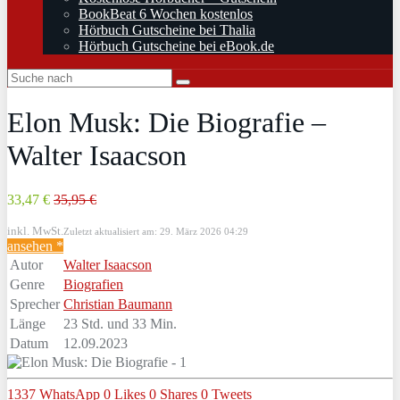
BookBeat 6 Wochen kostenlos
Hörbuch Gutscheine bei Thalia
Hörbuch Gutscheine bei eBook.de
Elon Musk: Die Biografie –
Walter Isaacson
33,47 €
35,95 €
inkl. MwSt.
Zuletzt aktualisiert am: 29. März 2026 04:29
ansehen *
Autor
Walter Isaacson
Genre
Biografien
Sprecher
Christian Baumann
Länge
23 Std. und 33 Min.
Datum
12.09.2023
1337
WhatsApp
0
Likes
0
Shares
0
Tweets