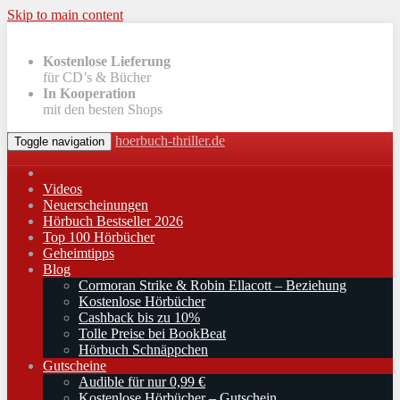
Skip to main content
Kostenlose Lieferung
für CD’s & Bücher
In Kooperation
mit den besten Shops
hoerbuch-thriller.de
Toggle navigation
Videos
Neuerscheinungen
Hörbuch Bestseller 2026
Top 100 Hörbücher
Geheimtipps
Blog
Cormoran Strike & Robin Ellacott – Beziehung
Kostenlose Hörbücher
Cashback bis zu 10%
Tolle Preise bei BookBeat
Hörbuch Schnäppchen
Gutscheine
Audible für nur 0,99 €
Kostenlose Hörbücher – Gutschein