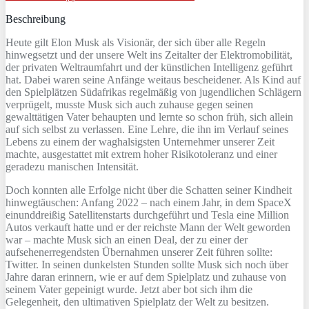
Beschreibung
Heute gilt Elon Musk als Visionär, der sich über alle Regeln
hinwegsetzt und der unsere Welt ins Zeitalter der Elektromobilität,
der privaten Weltraumfahrt und der künstlichen Intelligenz geführt
hat. Dabei waren seine Anfänge weitaus bescheidener. Als Kind auf
den Spielplätzen Südafrikas regelmäßig von jugendlichen Schlägern
verprügelt, musste Musk sich auch zuhause gegen seinen
gewalttätigen Vater behaupten und lernte so schon früh, sich allein
auf sich selbst zu verlassen. Eine Lehre, die ihn im Verlauf seines
Lebens zu einem der waghalsigsten Unternehmer unserer Zeit
machte, ausgestattet mit extrem hoher Risikotoleranz und einer
geradezu manischen Intensität.
Doch konnten alle Erfolge nicht über die Schatten seiner Kindheit
hinwegtäuschen: Anfang 2022 – nach einem Jahr, in dem SpaceX
einunddreißig Satellitenstarts durchgeführt und Tesla eine Million
Autos verkauft hatte und er der reichste Mann der Welt geworden
war – machte Musk sich an einen Deal, der zu einer der
aufsehenerregendsten Übernahmen unserer Zeit führen sollte:
Twitter. In seinen dunkelsten Stunden sollte Musk sich noch über
Jahre daran erinnern, wie er auf dem Spielplatz und zuhause von
seinem Vater gepeinigt wurde. Jetzt aber bot sich ihm die
Gelegenheit, den ultimativen Spielplatz der Welt zu besitzen.