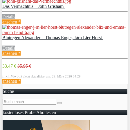
Das Vermächtnis – John Grisham
Details
ansehen *
Blutregen Alexander – Thomas Enger, Jørn Lier Horst
Details
ansehen *
33,47 €
35,95 €
inkl. MwSt.
Zuletzt aktualisiert am: 29. März 2026 04:29
ansehen *
Suche
kostenloses Probe Abo testen