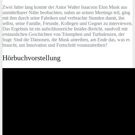
Zwei Jahre lang konnte der Autor Walter Isaacson Elon Musk aus
unmittelbarer Nähe beobachten, nahm an seinen Meetings teil, ging
mit ihm durch seine Fabriken und verbrachte Stunden damit, ihn
selbst, seine Familie, Freunde, Kollegen und Gegner zu interviewen.
Das Ergebnis ist ein aufschlussreiche Insider-Bericht, randvoll mit
erstaunlichen Geschichten von Triumphen und Turbulenzen, der
fragt: Sind die Dämonen, die Musk antreiben, am Ende das, was es
braucht, um Innovation und Fortschritt voranzutreiben?
Hörbuchvorstellung