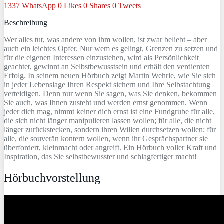
1337
WhatsApp
0
Likes
0
Shares
0
Tweets
Beschreibung
Wer alles tut, was andere von ihm wollen, ist zwar beliebt – aber
auch ein leichtes Opfer. Nur wem es gelingt, Grenzen zu setzen und
für die eigenen Interessen einzustehen, wird als Persönlichkeit
geachtet, gewinnt an Selbstbewusstsein und erhält den verdienten
Erfolg. In seinem neuen Hörbuch zeigt Martin Wehrle, wie Sie sich
in jeder Lebenslage Ihren Respekt sichern und Ihre Selbstachtung
verteidigen. Denn nur wenn Sie sagen, was Sie denken, bekommen
Sie auch, was Ihnen zusteht und werden ernst genommen. Wenn
jeder dich mag, nimmt keiner dich ernst ist eine Fundgrube für alle,
die sich nicht länger manipulieren lassen wollen; für alle, die nicht
länger zurückstecken, sondern ihren Willen durchsetzen wollen; für
alle, die souverän kontern wollen, wenn ihr Gesprächspartner sie
überfordert, kleinmacht oder angreift. Ein Hörbuch voller Kraft und
Inspiration, das Sie selbstbewusster und schlagfertiger macht!
Hörbuchvorstellung