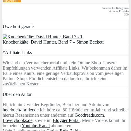
ansehen *
Sidebar für Kategorien
einzelne Produke
300
Uwe hört gerade
Knochenkälte: David Hunter, Band 7 – Simon Beckett
*Affiliate Links
Wir sind ein Verbraucherportal und kein Online Shop. Unsere
Empfehlungen verwenden Affiliate Links. Wir bekommen daher im
Falle eines Kaufs, eine geringe Verkaufsprovision vom jeweiligen
Partner Shop. Für dich entstehen dadurch natürlich keine
zusätzlichen Kosten.
Über den Autor
Hi, ich bin Uwe der Begründer, Betreiber und Admin von
hoerbuch-thriller.de
Ich höre ca. 50 Hörbücher im Jahr und schreibe
hierzu Rezensionen unter anderem auf
Goodreads.com
,
Lovelybooks.de
, sowie im
Blogger Portal
. Meine Videos könnt ihr
in meinen
Youtube-Kanal
abonnieren.
Mein Lieblingsautor ist
Carlos Ruiz Zafón