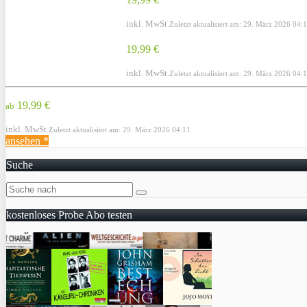
inkl. MwSt.
Zuletzt aktualisiert am: 29. März 2026 04:
19,99 €
inkl. MwSt.
Zuletzt aktualisiert am: 29. März 2026 04:
19,99 €
ab
inkl. MwSt.
Zuletzt aktualisiert am: 29. März 2026 04:11
ansehen *
Suche
kostenloses Probe Abo testen