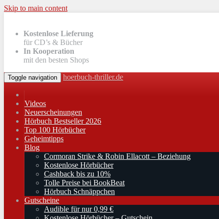
Skip to main content
Kostenlose Lieferung
für CD’s & Bücher
In Kooperation
mit den besten Shops
hoerbuch-thriller.de
Toggle navigation
Videos
Neuerscheinungen
Hörbuch Bestseller 2026
Top 100 Hörbücher
Geheimtipps
Blog
Cormoran Strike & Robin Ellacott – Beziehung
Kostenlose Hörbücher
Cashback bis zu 10%
Tolle Preise bei BookBeat
Hörbuch Schnäppchen
Gutscheine
Audible für nur 0,99 €
Kostenlose Hörbücher – Gutschein