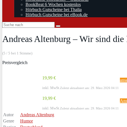
BookBeat 6 Wochen kostenlos
Hörbuch Gutscheine bei Thalia
Hörbuch Gutscheine bei eBook.de
Andreas Altenburg – Wir sind die
(5 / 5 bei 1 Stimme)
Preisvergleich
19,99 €
ans
inkl. MwSt.
Zuletzt aktualisiert am: 29. März 2026 04:11
19,99 €
Ans
inkl. MwSt.
Zuletzt aktualisiert am: 29. März 2026 04:11
Autor
Andreas Altenburg
Genre
Humor